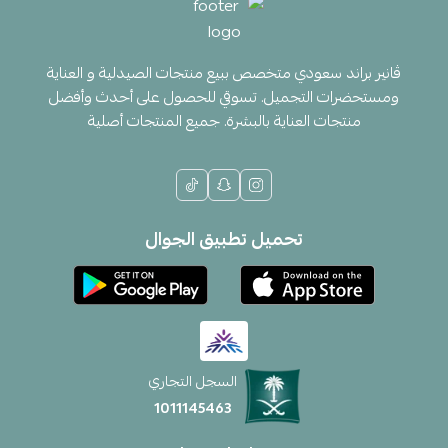
ڤانير براند سعودي متخصص ببيع منتجات الصيدلية و العناية
ومستحضرات التجميل. تسوقي للحصول على أحدث وأفضل
منتجات العناية بالبشرة. جميع المنتجات أصلية
تحميل تطبيق الجوال
السجل التجاري
1011145463