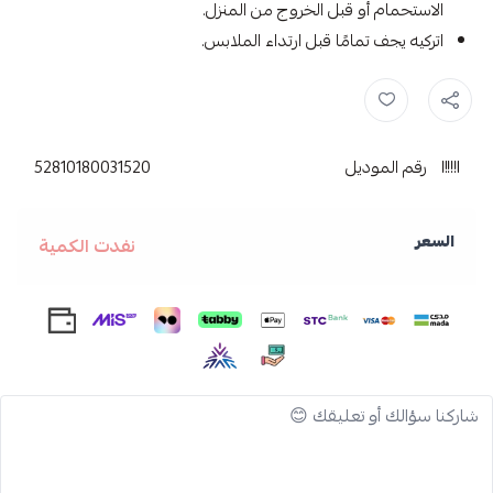
الاستحمام أو قبل الخروج من المنزل.
اتركيه يجف تمامًا قبل ارتداء الملابس.
بيزلين ,
مزيل عرق ,
بيزلين مزيل عرق ,
بيزلين مزيل العرق ,
BEESLINE ,
مز
رقم الموديل
52810180031520
السعر
نفدت الكمية