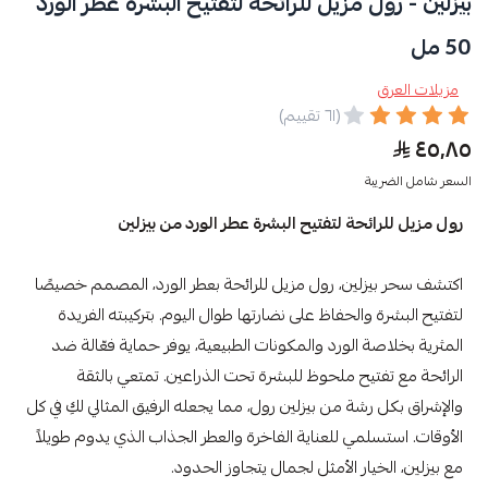
بيزلين - رول مزيل للرائحة لتفتيح البشرة عطر الورد
50 مل
مزيلات العرق
(٦١ تقييم)
٤٥٫٨٥
السعر شامل الضريبة
رول مزيل للرائحة لتفتيح البشرة عطر الورد من بيزلين
اكتشف سحر بيزلين، رول مزيل للرائحة بعطر الورد، المصمم خصيصًا
لتفتيح البشرة والحفاظ على نضارتها طوال اليوم. بتركيبته الفريدة
المثرية بخلاصة الورد والمكونات الطبيعية، يوفر حماية فعّالة ضد
الرائحة مع تفتيح ملحوظ للبشرة تحت الذراعين. تمتعي بالثقة
والإشراق بكل رشة من بيزلين رول، مما يجعله الرفيق المثالي لكِ في كل
الأوقات. استسلمي للعناية الفاخرة والعطر الجذاب الذي يدوم طويلاً
مع بيزلين، الخيار الأمثل لجمال يتجاوز الحدود.