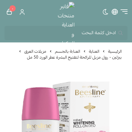
٠
تبديل الوضع الداكن
ڤانير منتجات العناية و الم
الرئيسية
العناية
العناية بالجسم
مزيلات العرق
بيزلين - رول مزيل للرائحة لتفتيح البشرة عطر الورد 50 مل