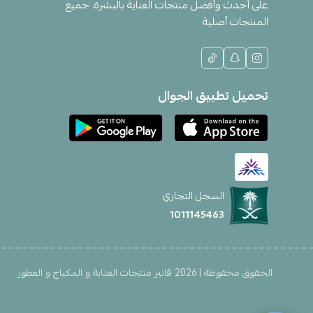
على أحدث وأفضل منتجات العناية بالبشرة. جميع
المنتجات أصلية
تحميل تطبيق الجوال
السجل التجاري
1011145463
الحقوق محفوظة | 2026
ڤانير منتجات العناية و المكياج و العطور