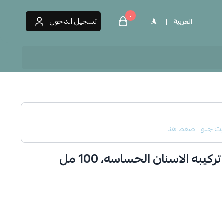
٠
تسجيل الدخول
العربية
|
 العطور
يت جلو
اضغط هنا
به الاسنان الحساسه، 100 مل