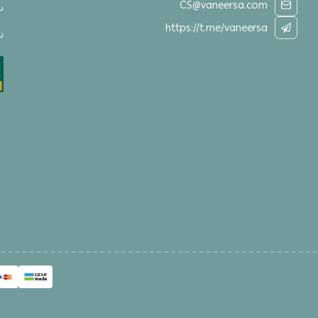
CS@vaneersa.com
س
https://t.me/vaneersa
نق