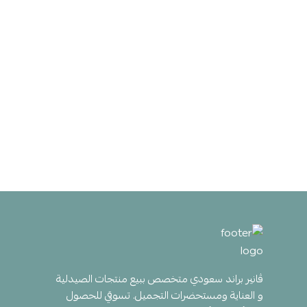
ڤانير براند سعودي متخصص ببيع منتجات الصيدلية
و العناية ومستحضرات التجميل. تسوقي للحصول