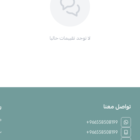
لا توجد تقييمات حاليا
تواصل معنا
ر
م
+966558508199
س
+966558508199