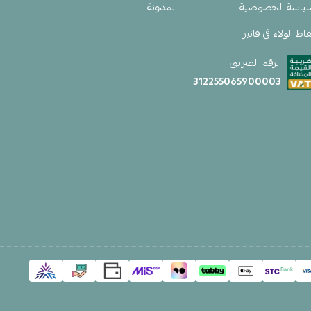
ياسة الخصوصية
المدونة
اط الولاء في فانير
الرقم الضريبي
312255065900003