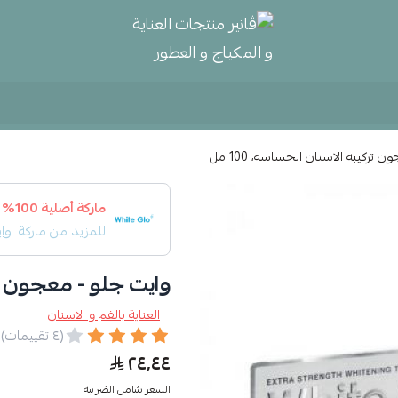
ڤانير منتجات العناية و المكياج و
تركيبه الاسنان الحساسه، 100 مل
ماركة أصلية 100%
للمزيد من ماركة
وا
وايت جلو - معجون تركي
العناية بالفم و الاسنان
(٤ تقييمات)
٢٤٫٤٤
السعر شامل الضريبة