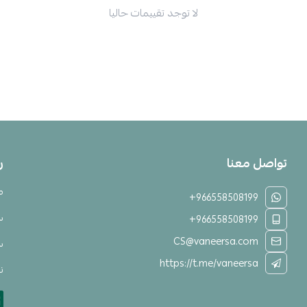
لا توجد تقييمات حاليا
تواصل معنا
ر
م
+966558508199
س
+966558508199
CS@vaneersa.com
س
https://t.me/vaneersa
نق