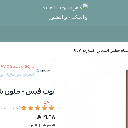
ڤانير منتجات العناية و المكياج و
ه مطفي انستايل اكستريم 009
ماركة أصلية 100%
للمزيد من ماركة
تو
توب فيس - ملون شفا
ارواج
(تقييم واحد
١٩٫٦٨
السعر شامل الضريبة