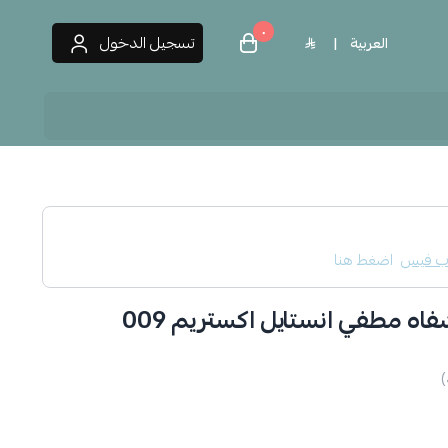
٠
تسجيل الدخول
العربية
|
 العطور
ب فيس
اضغط هنا
ه مطفي انستايل اكستريم 009
)