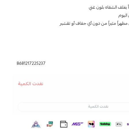
ً يغلف الشفاه بلون غني
اليوم
مظهراً مثيراً من دون أي جفاف أو تقشير
8681217225237
نفدت الكمية
نفدت الكمية