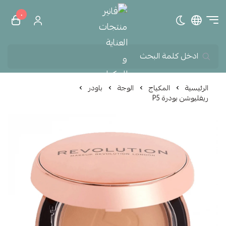
٠
تبديل الوضع الداكن
ڤانير منتجات العناية و الم
الرئيسية
المكياج
الوجة
باودر
ريفليوشن بودرة P5