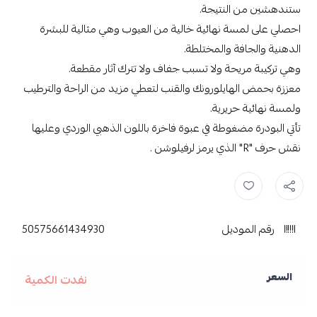
ستندهشين من النتيجة.
احصلي على لمسة نهائية خالية من العيوب وهي مثالية للبشرة
الدهنية والجافة والمختلطة.
وهي تركيبة مريحة ولا تسبب جفاف ولا تترك آثار مقطعة.
معززة بحمض الهايلورونك والقنب لتعطي مزيد من الراحة والترطيب
ولمسة نهائية حريرية.
تأتي البودرة مضغوطة في عبوة فاخرة باللون الذهبي الوردي وعليها
نقش حرف "R" الذي يرمز لرفيلوشن .
بودرة اساس ,
ريفلوشن ,
رقم الموديل
50575661434930
السعر
نفدت الكمية