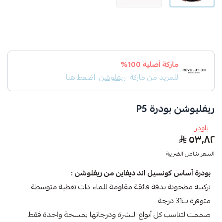
ماركة أصلية 100%
للمزيد من ماركة
ريفلوشن
اضغط هنا
ريفليوشن بودرة P5
باودر
٥٣٫٨٢
السعر شامل الضريبة
بودرة أساس كونسيل اند ديفاين من ريفلوشن :
تركيبة مطحونة بدقة فائقة مقاومة للماء ذات تغطية متوسطة
متوفرة ب31 درجة
صممت لتناسب كل أنواع البشرة ودرجاتها بمسحة واحدة فقط