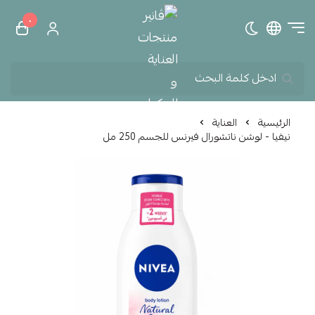
٠
تبديل الوضع الداكن
ڤانير منتجات العناية و الم
الرئيسية
العناية
نيفيا - لوشن ناتشورال فيرنس للجسم 250 مل