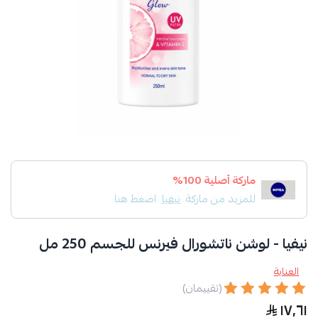
ماركة أصلية 100%
للمزيد من ماركة
نيفيا
اضغط هنا
نيفيا - لوشن ناتشورال فيرنس للجسم 250 مل
العناية
(تقييمان)
١٧٫٦١