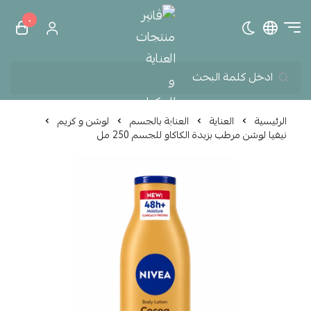
٠
تبديل الوضع الداكن
ڤانير منتجات العناية و الم
الرئيسية
العناية
العناية بالجسم
لوشن و كريم
نيفيا لوشن مرطب بزبدة الكاكاو للجسم 250 مل