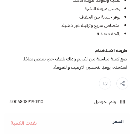
تغذية ونعومة طويلة الأمد.
يحسن مرونة البشرة.
يوفر حماية من الجفاف.
امتصاص سريع وتركيبة غير دهنية.
رائحة منعشة.
طريقة الاستخدام :
ضع كمية مناسبة من الكريم ودلك بلطف حتى يمتص تمامًا.
استخدم يوميًا لتحسين الترطيب والنعومة.
نيفيا ,
لوشن ,
نيفيا لوشن مرطب بزبدة الكاكاو للجسم ,
رقم الموديل
40058089190310
السعر
نفدت الكمية