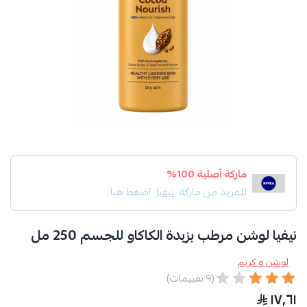
ماركة أصلية 100%
للمزيد من ماركة
نيفيا
اضغط هنا
نيفيا لوشن مرطب بزبدة الكاكاو للجسم 250 مل
لوشن و كريم
(٩ تقييمات)
١٧٫٦١