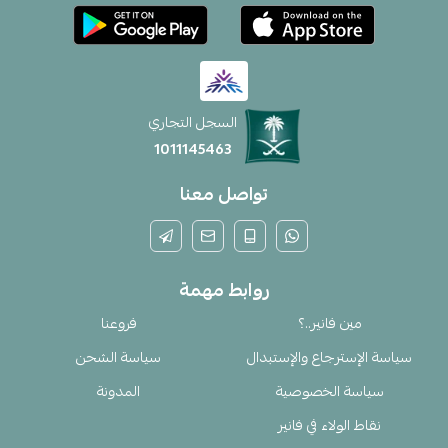
السجل التجاري
1011145463
تواصل معنا
روابط مهمة
مين فانير..؟
فروعنا
سياسة الإسترجاع والإستبدال
سياسة الشحن
سياسة الخصوصية
المدونة
نقاط الولاء في فانير