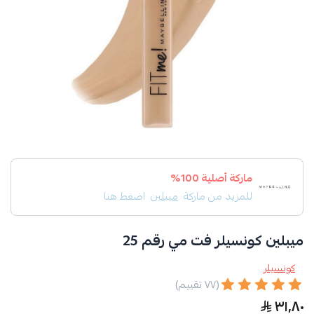
ماركة أصلية 100%
للمزيد من ماركة
ميبلين
اضغط هنا
ميبلين كونسيلر فت مي رقم 25
كونسيلر
(٧٧ تقييم)
٣١٫٨٠