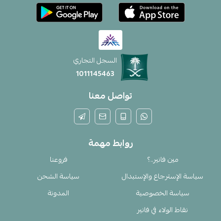
السجل التجاري
1011145463
تواصل معنا
روابط مهمة
مين فانير..؟
فروعنا
سياسة الإسترجاع والإستبدال
سياسة الشحن
سياسة الخصوصية
المدونة
نقاط الولاء في فانير