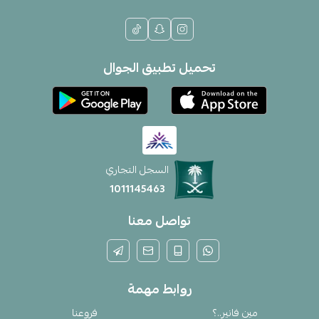
تحميل تطبيق الجوال
السجل التجاري
1011145463
تواصل معنا
روابط مهمة
مين فانير..؟
فروعنا