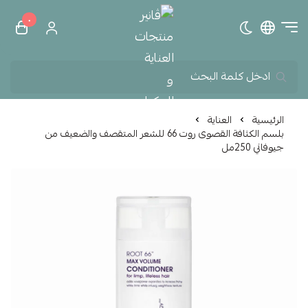
٠
تبديل الوضع الداكن
ڤانير منتجات العناية و الم
الرئيسية
العناية
بلسم الكثافة القصوى روت 66 للشعر المتقصف والضعيف من
جيوفاني 250مل