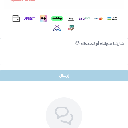
إرسال