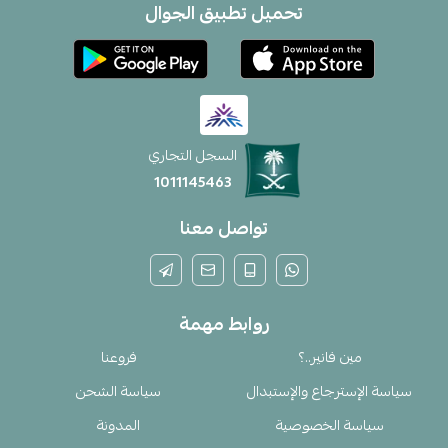
تحميل تطبيق الجوال
السجل التجاري
1011145463
تواصل معنا
روابط مهمة
مين فانير..؟
فروعنا
سياسة الإسترجاع والإستبدال
سياسة الشحن
سياسة الخصوصية
المدونة