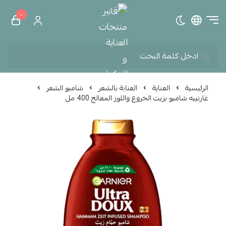
٠
تبديل الوضع الداكن
ڤانير منتجات العناية و الم
الرئيسية
العناية
العناية بالشعر
شامبو الشعر
غارنييه شامبو بزيت الخروع واللوز المعالج 400 مل