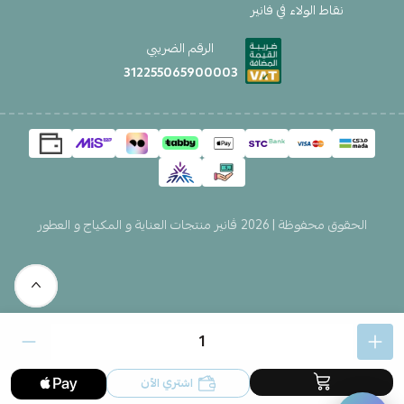
نقاط الولاء في فانير
الرقم الضريبي
312255065900003
الحقوق محفوظة | 2026
ڤانير منتجات العناية و المكياج و العطور
اشتري الآن