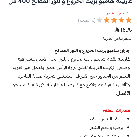
غارنييه شامبو بزيت الخروع واللوز المعالج 400 مل
شامبو الشعر
(١٤ تقييم)
١٤٫٨٠
السعر شامل الضريبة
جارنير شامبو بزيت الخروع واللوز المعالج
غارنييه تقدم شامبو بزيت الخروع واللوز، الحل الأمثل لشعر قوي
وصحي. تركيبته الفريدة تغذي فروة الرأس بعمق وتعمل على تقوية
الشعر من الجذور حتى الأطراف. استمتعي بتجربة العناية الفاخرة
وتألقي بشعر ناعم ولامع مع كل غسلة. غارنييه، لأن شعرك يستحق
الأفضل.
مميزات المنتج:
ينظف الشعر بلطف
يرطب وينعم الشعر
يساعد على تقوية الشعر