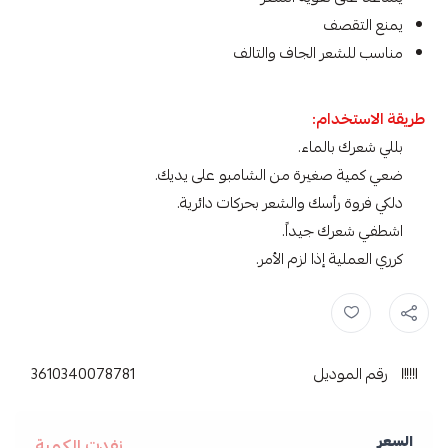
يمنع التقصف
مناسب للشعر الجاف والتالف
طريقة الاستخدام:
بللي شعرك بالماء.
ضعي كمية صغيرة من الشامبو على يديك.
دلكي فروة رأسك والشعر بحركات دائرية.
اشطفي شعرك جيداً.
كرري العملية إذا لزم الأمر.
زيت الخروع ,
شامبو زيت الخروع ,
العناية بالشعر ,
شامبو للشعر ,
شامبو 
رقم الموديل
3610340078781
السعر
نفدت الكمية