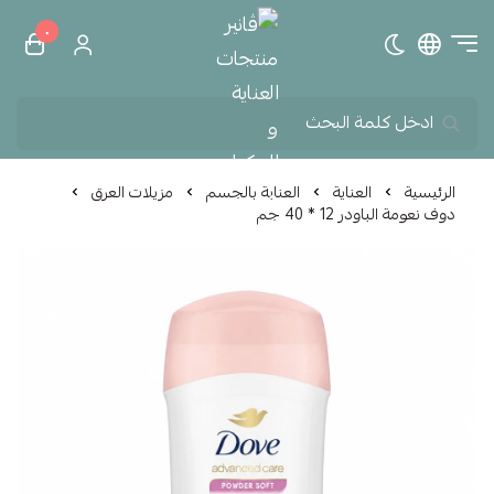
٠
تبديل الوضع الداكن
ڤانير منتجات العناية و الم
الرئيسية
العناية
العناية بالجسم
مزيلات العرق
دوف نعومة الباودر 12 * 40 جم