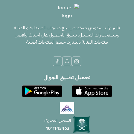
ڤانير براند سعودي متخصص ببيع منتجات الصيدلية و العناية
ومستحضرات التجميل. تسوقي للحصول على أحدث وأفضل
منتجات العناية بالبشرة. جميع المنتجات أصلية
تحميل تطبيق الجوال
السجل التجاري
1011145463