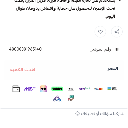
يستخدم على بشرة نظيفة وجافة، مرري مزيل العرق بلطف
تحت الإبطين للحصول على حماية وانتعاش يدومان طوال
اليوم.
Dove ,
دوف ,
مزيل عرق الوردي ,
مزيل عرق دوف ,
مزيل عرق نعومة الباو
رقم الموديل
48008881965140
السعر
نفدت الكمية