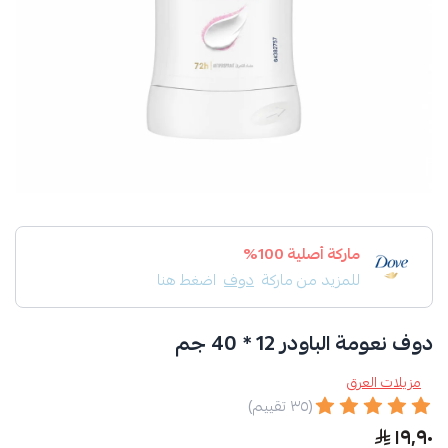
ماركة أصلية 100%
للمزيد من ماركة
دوف
اضغط هنا
دوف نعومة الباودر 12 * 40 جم
مزيلات العرق
(٣٥ تقييم)
١٩٫٩٠