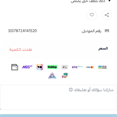
دلك بلطف حتى يمتص
لاروش بوزيه ,
لاروش ,
كريم البشرة ,
La Roche Posay ,
كريم ,
رقم الموديل
33378724141520
السعر
نفدت الكمية