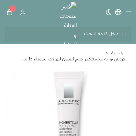
٠
تبديل الوضع الداكن
ڤانير منتجات العناية و الم
الرئيسية
لاروش بوزيه بيجمنتكلار كريم للعيون للهالات السوداء 15 مل