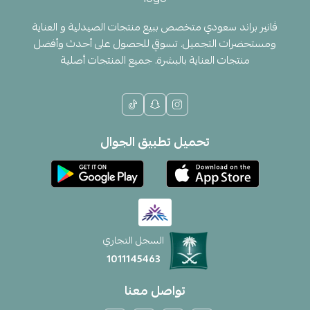
ڤانير براند سعودي متخصص ببيع منتجات الصيدلية و العناية
ومستحضرات التجميل. تسوقي للحصول على أحدث وأفضل
منتجات العناية بالبشرة. جميع المنتجات أصلية
تحميل تطبيق الجوال
السجل التجاري
1011145463
تواصل معنا