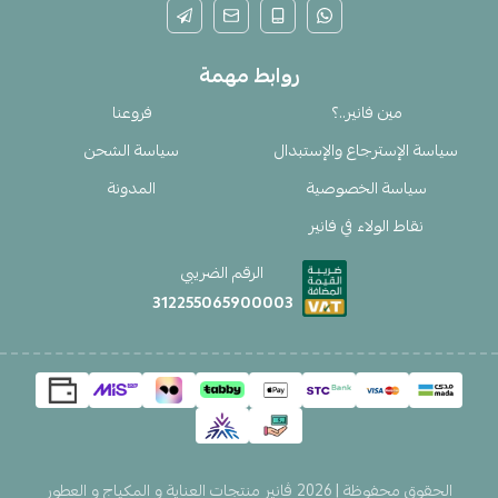
روابط مهمة
مين فانير..؟
فروعنا
سياسة الإسترجاع والإستبدال
سياسة الشحن
سياسة الخصوصية
المدونة
نقاط الولاء في فانير
الرقم الضريبي
312255065900003
الحقوق محفوظة | 2026
ڤانير منتجات العناية و المكياج و العطور