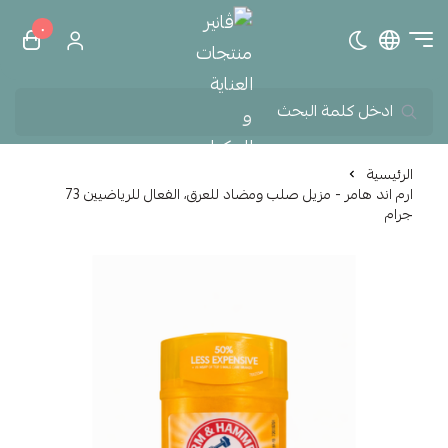
٠
تبديل الوضع الداكن
ڤانير منتجات العناية و الم
الرئيسية
ارم اند هامر - مزيل صلب ومضاد للعرق، الفعال للرياضيين 73
جرام