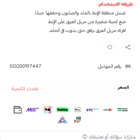
طريقه الاستخدام:
غسل منطقة الإبط بالماء والصابون وجففها جيدًا.
ضع كمية صغيرة من مزيل العرق على الإبط.
افرك مزيل العرق برفق حتى يذوب في الجلد.
مزيل عرق ارم اند هامر ,
ماركه ارم اند هامر ,
مزيل ارم اند هامر ,
مزيل ,
م
رقم الموديل
033200197447
السعر
نفدت الكمية