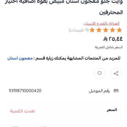
وايت جلو معجون اسنان مبيض بقوة اضافية اختيار
المحترفين
العناية بالفم و الاسنان
(٩ تقييمات)
٢٥٫٤٤
السعر شامل الضريبة
للمزيد من المنتجات المشابهة يمكنك زيارة قسم :
معجون اسنان
رقم الموديل
93198710000420
السعر
نفدت الكمية