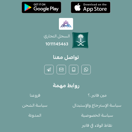
السجل التجاري
1011145463
تواصل معنا
روابط مهمة
مين فانير..؟
فروعنا
سياسة الإسترجاع والإستبدال
سياسة الشحن
سياسة الخصوصية
المدونة
نقاط الولاء في فانير