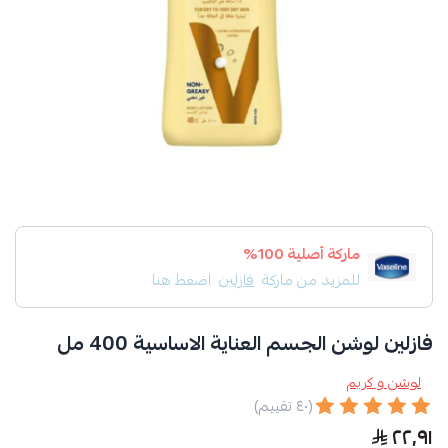
ماركة أصلية 100%
للمزيد من ماركة
فازلين
اضغط هنا
فازلين لوشن الجسم العناية الاساسية 400 مل
لوشن و كريم
(٤٠ تقييم)
٢٢٫٩١