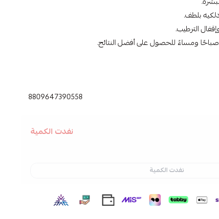
لبشرة.
لكيه بلطف.
قفال الترطيب.
باحًا ومساءً للحصول على أفضل النتائج.
,
يوجا نياسين ,
مجموعة يوجا نياسين ,
سوم باي مي ,
سيروم ,
 BY MI ,
8809647390558
نفدت الكمية
نفدت الكمية