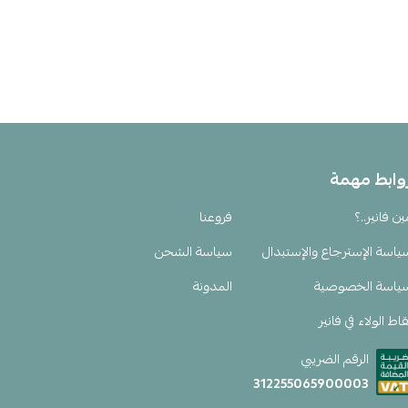
وابط مهمة
ين فانير..؟
فروعنا
ياسة الإسترجاع والإستبدال
سياسة الشحن
ياسة الخصوصية
المدونة
اط الولاء في فانير
الرقم الضريبي
312255065900003