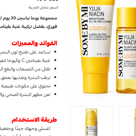
السعر شامل الضريبة
مجموعة 
فوري، بفضل تركيبة غنية بفيتامين C واليوجا التي تعزز الن
الفوائد والمميزات
تساعد على تفتيح لون البشرة
غنية بفيتامين C واليوجا لتعزيز النضارة والإشراقة.
تقلل من التصبغات والبقع الد
ترطب البشرة وتغذيها بعمق.
تحتوي على مكونات طبيعية لط
تعزز مظهر البشرة الصحي وا
طريقة الاستخدام
اغسلي وجهك جيدًا وجففيه.