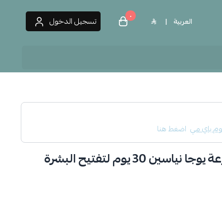
٠
تسجيل الدخول
العربية
|
 العطور
م باي مي
اضغط هنا
ن 30 يوم لتفتيح البشرة