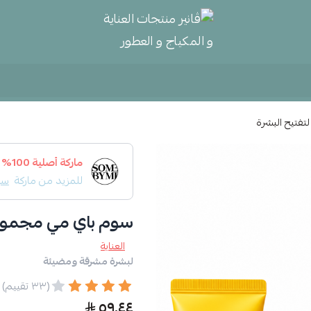
ڤانير منتجات العناية و المكياج و
ماركة أصلية 100%
للمزيد من ماركة
سو
سوم باي مي مجموعة يوجا نياسي
العناية
لبشرة مشرقة ومضيئة
(٣٣ تقييم)
٥٩٫٤٤