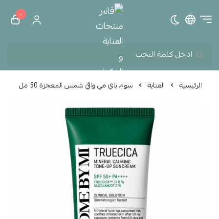
٠
تبديل الوضع الداكن
ڤانير منتجات العناية و الم
الرئيسية
العناية
سوم باي مي واقي شمس المعجزة 50 مل