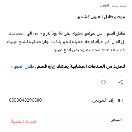
السعر شامل الضريبة
نيوفيو ظلال العيون كشمير
ظلال العيون
من نيوفيو تحتوي على 16 لوناً تتراوح بين الوان محايدة
الى الوان أكثر جرأة، لوحة جميلة تتميز بثلاث الوان متتالية تشبع عينيك
بلمسة ناعمة مخملية، وميض لامع وبريق.
للمزيد من المنتجات المشابهة يمكنك زيارة قسم :
ظلال العيون
المكياج ,
نيوفيو ظلال العيون ,
ظلال العيون ,
رقم الموديل
8500043296580
السعر
نفدت الكمية