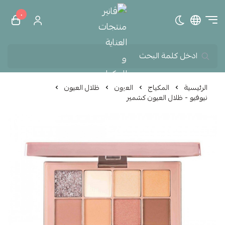
٠
تبديل الوضع الداكن
ڤانير منتجات العناية و الم
الرئيسية
المكياج
العيون
ظلال العيون
نيوفيو - ظلال العيون كشمير