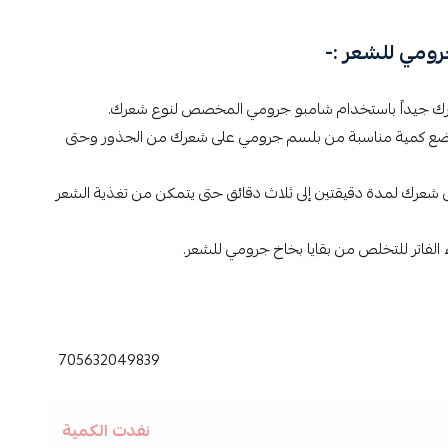
رومي للشعر :-
رك جيداً باستخدام شامبو جرومي المخصص لنوع شعرك.
 ضع كمية مناسبة من بلسم جرومي على شعرك من الجذور وحتى
ى شعرك لمدة دقيقتين إلى ثلاث دقائق حتى يتمكن من تغذية الشعر
لفاتر للتخلص من بقايا بخاخ جرومي للشعر.
 ,
جرومي للشعر ,
بخاخ جرومي ,
جرومي ,
واتر مانز ,
705632049839
نفدت الكمية