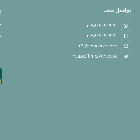
تواصل معنا
ر
م
+966558508199
س
+966558508199
CS@vaneersa.com
س
https://t.me/vaneersa
نق