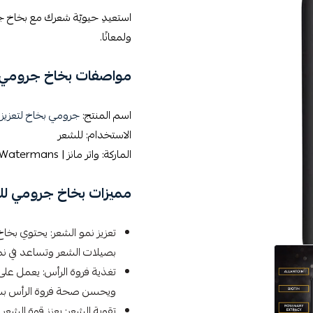
استعيدِ حيويّة شعرك مع بخاخ جرو
ولمعانًا.
مواصفات بخاخ جرومي ل
اسم المنتج:
جرومي بخاخ لتعزيز 
الاستخدام: للشعر
الماركة: واتر مانز | Watermans
مميزات بخاخ جرومي لل
تعزيز نمو الشعر: يحتوي بخاخ
بصيلات الشعر وتساعد في نم
تغذية فروة الرأس: يعمل على
ويحسن صحة فروة الرأس بش
تقوية الشعر: يعزز قوة الشع