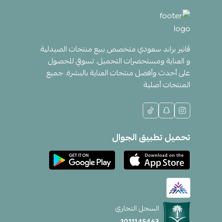
ڤانير براند سعودي متخصص ببيع منتجات الصيدلية
و العناية ومستحضرات التجميل. تسوقي للحصول
على أحدث وأفضل منتجات العناية بالبشرة. جميع
المنتجات أصلية
تحميل تطبيق الجوال
السجل التجاري
1011145463