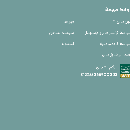
وابط مهمة
ين فانير..؟
فروعنا
ياسة الإسترجاع والإستبدال
سياسة الشحن
ياسة الخصوصية
المدونة
اط الولاء في فانير
الرقم الضريبي
312255065900003