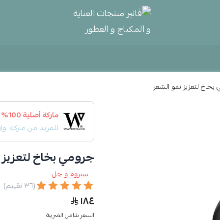
ڤانير منتجات العناية و المكياج و
بخاخ لتعزيز نمو الشعر
ماركة أصلية 100%
للمزيد من ماركة
واتر 
جرومي بخاخ لتعزيز 
سيروم و جل
(٣٦ تقييم)
١٨٤
السعر شامل الضريبة