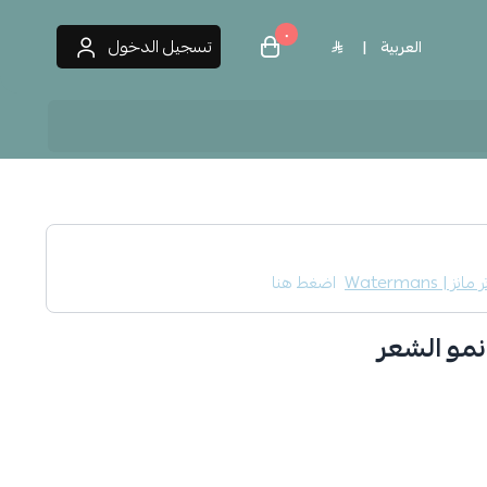
٠
تسجيل الدخول
العربية
|
 العطور
مانز | Watermans
اضغط هنا
نمو الشعر