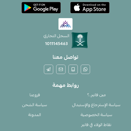
السجل التجاري
1011145463
تواصل معنا
روابط مهمة
مين فانير..؟
فروعنا
سياسة الإسترجاع والإستبدال
سياسة الشحن
سياسة الخصوصية
المدونة
نقاط الولاء في فانير