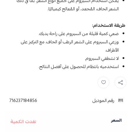
يمكن استخدام السيروم على جميع أنواع الشعر، بما في ذلك
الشعر الجاف، المُجعد، أو المُعالج كيميائيًا.
طريقة الاستخدام:
ضعي كمية قليلة من السيروم على راحة يديك.
وزعي السيروم على الشعر الرطب أو الجاف، مع التركيز على
الأطراف.
لا تشطفي السيروم.
استخدميه بانتظام للحصول على أفضل النتائج.
سيروم جيوفاني ,
جيوفاني ,
سيروم ,
giovanni ,
Giovanni جيوفاني ,
رقم الموديل
716237184856
السعر
نفدت الكمية