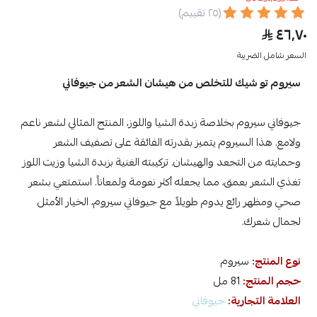
(٢٥ تقييم)
٤٦٫٧٠
السعر شامل الضريبة
سيروم تو شيك للتخلص من هيشان الشعر من جيوفاني
جيوفاني سيروم بخلاصة زبدة الشيا واللوز، المنتج المثالي لشعر ناعم
ولامع. هذا السيروم يتميز بقدرته الفائقة على تصفيف الشعر
وحمايته من التجعد والهيشان. تركيبته الغنية بزبدة الشيا وزيت اللوز
تغذي الشعر بعمق، مما يجعله أكثر نعومة ولمعاناً. استمتعي بشعر
صحي ومظهر رائع يدوم طويلاً مع جيوفاني سيروم، الخيار الأمثل
لجمال شعرك.
نوع المنتج:
سيروم
حجم المنتج:
81 مل
العلامة التجارية:
جيوفاني