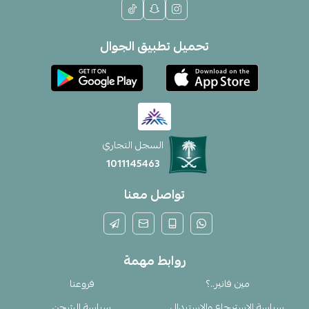
تحميل تطبيق الجوال
السجل التجاري
1011145463
تواصل معنا
روابط مهمة
مين فانير..؟
فروعنا
سياسة الإسترجاع والإستبدال
سياسة الشحن