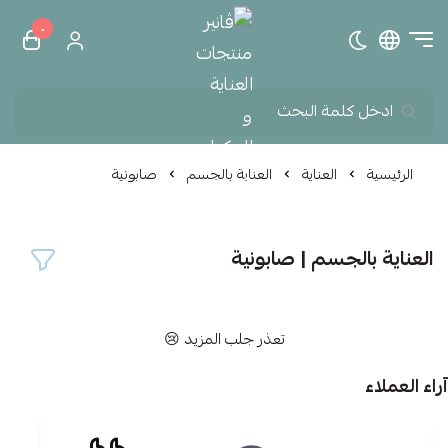
٠
تبديل الوضع الداكن
ڤانير منتجات العناية و الم
الرئيسية
العناية
العناية بالجسم
صابونية
العناية بالجسم | صابونية
تعذر جلب المزيد 😢
آراء العملاء