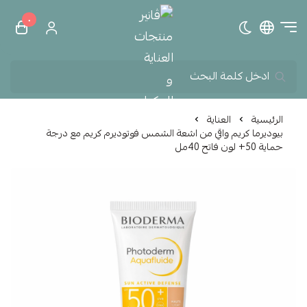
٠
تبديل الوضع الداكن
ڤانير منتجات العناية و الم
الرئيسية
العناية
بيوديرما كريم واقي من اشعة الشمس فوتوديرم كريم مع درجة
حماية 50+ لون فاتح 40مل