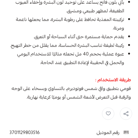
يأتي بلون فاتح يساعد على توحيد لون البشرة وإخفاء العيوب
الطفيفة، لمظهر طبيعي ومشرق.
تركيبته المغذية تحافظ على رطوبة البشرة، مما يجعلها ناعمة
ومرنة.
يقدم حماية مستمرة حتى أثناء السباحة أو التعرق.
ركيبة لطيفة تناسب البشرة الحساسة، مما يقلل من خطر التهيج.
عبوة عملية بحجم 40 مل تجعله مثاليًا للاستخدام اليومي
والحمل في الحقيبة لإعادة التطبيق عند الحاجة.
طريقة الاستخدام :
قومي بتطبيق واقي شمس فوتوديرم، بالتساوي وبسخاء على الوجه
والرقبة قبل التعرض لأشعة الشمس أو يوميًا كرعاية نهارية.
واقي شمس للبشرة الحساسة ,
واقي شمس ,
بيوديرما واقي شمس ,
بيوديرما
رقم الموديل
3701129803516