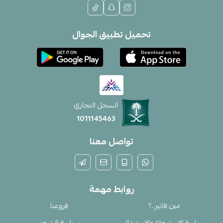
تحميل تطبيق الجوال
السجل التجاري
1011145463
تواصل معنا
روابط مهمة
مين فانير..؟
فروعنا
سياسة الإسترجاع والإستبدال
سياسة الشحن