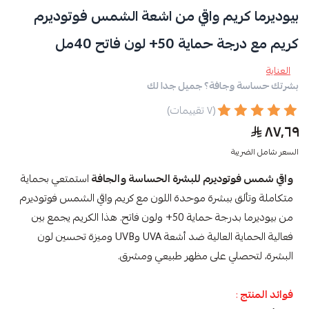
بيوديرما كريم واقي من اشعة الشمس فوتوديرم
كريم مع درجة حماية 50+ لون فاتح 40مل
العناية
بشرتك حساسة وجافة؟ جميل جدا لك
(٧ تقييمات)
٨٧٫٦٩
السعر شامل الضريبة
واقي شمس فوتوديرم للبشرة الحساسة والجافة
استمتعي بحماية
متكاملة وتألق ببشرة موحدة اللون مع كريم واقي الشمس فوتوديرم
من بيوديرما بدرجة حماية 50+ ولون فاتح. هذا الكريم يجمع بين
فعالية الحماية العالية ضد أشعة UVA وUVB وميزة تحسين لون
البشرة، لتحصلي على مظهر طبيعي ومشرق.
فوائد المنتج
: