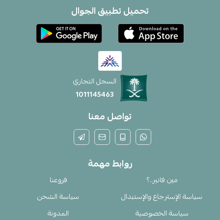
تحميل تطبيق الجوال
السجل التجاري
1011145463
تواصل معنا
روابط مهمة
مين فانير..؟
فروعنا
سياسة الإسترجاع والإستبدال
سياسة الشحن
سياسة الخصوصية
المدونة