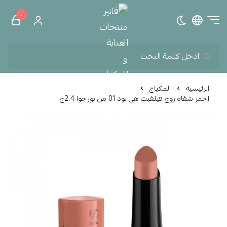
٠
تبديل الوضع الداكن
ڤانير منتجات العناية و الم
الرئيسية
المكياج
احمر شفاه روج فيلفيت هي نود 01 من بورجوا 2.4ج