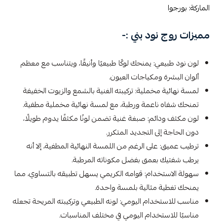
الماركة: بورجوا
مميزات روج نود بني :-
لون نود طبيعي: يمنحك لوكًا طبيعيًا وأنيقًا، ويتناسب مع معظم
ألوان البشرة ومكياجات العيون.
لمسة نهائية مخملية: تركيبته الغنية بالشمع والزيوت الخفيفة
تمنحك شفاه ناعمة ورطبة، مع لمسة نهائية مخملية مطفية.
لون مكثف ودائم: صبغة غنية تضمن لونًا مكثفًا يدوم طويلًا،
دون الحاجة إلى التجديد المتكرر.
ترطيب عميق: على الرغم من اللمسة النهائية المطفية، إلا أنه
يرطب شفتيك بعمق بفضل مكوناته المرطبة.
سهولة الاستخدام: قوامه الكريمي يسهل تطبيقه بالتساوي، مما
يمنحك تغطية مثالية بلمسة واحدة.
مناسب للاستخدام اليومي: لونه الطبيعي وتركيبته المريحة تجعله
مناسبًا للاستخدام اليومي في مختلف المناسبات.