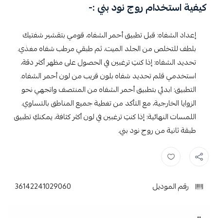
كيفية استخدام روج نود بني :-
إعداد الشفاه: قبل تطبيق أحمر الشفاه، قومي بتقشير شفتيك
بلطف للتخلص من الجلد الميت، ثم طبقي مرطب شفاه مغذي.
تحديد الشفاه: إذا كنتِ ترغبين في الحصول على مظهر أكثر دقة،
استخدمي قلم تحديد شفاه بلون قريب من لون أحمر الشفاه.
التطبيق: ابدئي بتطبيق أحمر الشفاه من المنتصف واتجهي نحو
الزوايا الخارجية، مع التأكد من تغطية جميع المناطق بالتساوي.
اللمسات النهائية: إذا كنتِ ترغبين في لون أكثر كثافة، يمكنكِ تطبيق
طبقة ثانية من روج نود بني.
بورجوا ,
بورجوا احمر الشفاه ,
روج بورجوا ,
احمر شفاه ,
رقم الموديل
36142241029060