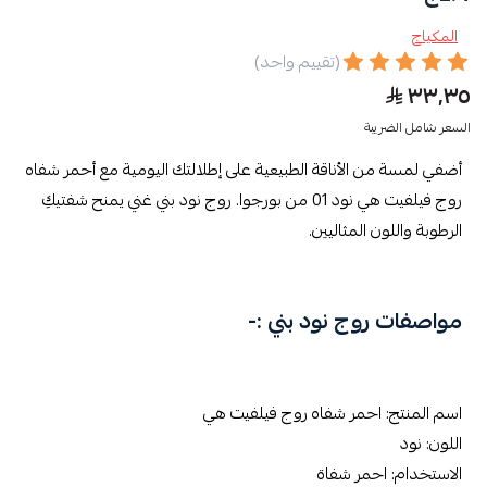
المكياج
(تقييم واحد)
٣٣٫٣٥
السعر شامل الضريبة
أضفي لمسة من الأناقة الطبيعية على إطلالتك اليومية مع أحمر شفاه
روج فيلفيت هي نود 01 من بورجوا. روج نود بني غني يمنح شفتيكِ
الرطوبة واللون المثاليين.
مواصفات روج نود بني :-
اسم المنتج: احمر شفاه روج فيلفيت هي
اللون: نود
الاستخدام: احمر شفاة