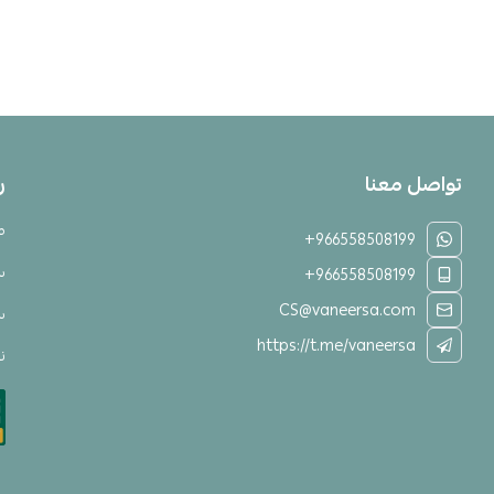
تواصل معنا
ر
م
+966558508199
س
+966558508199
CS@vaneersa.com
س
https://t.me/vaneersa
نق