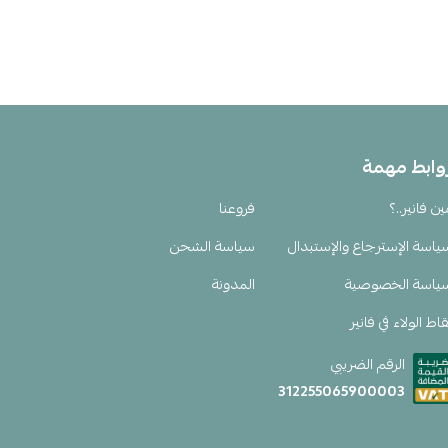
وابط مهمة
ين فانير..؟
فروعنا
ياسة الإسترجاع والإستبدال
سياسة الشحن
ياسة الخصوصية
المدونة
اط الولاء في فانير
الرقم الضريبي
312255065900003