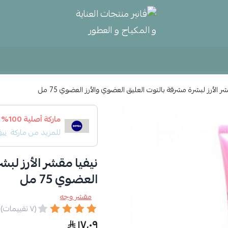
ڤانير منتجات العناية و المكياج و
ر الأرز لبشرة مشرقة بالتوت العليق العضوي والأرز العضوي 75 مل
ماركة أصلية 100%
للمزيد من ماركة
نيف
نيفيا مقشر الأرز لب
العضوي 75 مل
مقشر وجه
(٧ تقييمات)
١٧٫٠٩