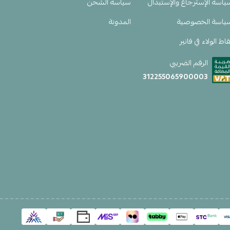
ياسة الإسترجاع والإستبدال
سياسة الشحن
ياسة الخصوصية
المدونة
اط الولاء في فانير
الرقم الضريبي
312255065900003