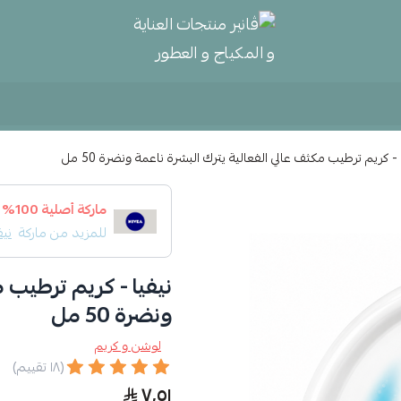
ڤانير منتجات العناية و المكياج و
 - كريم ترطيب مكثف عالي الفعالية يترك البشرة ناعمة ونضرة 50 مل
ماركة أصلية 100%
للمزيد من ماركة
نيف
نيفيا - كريم ترطيب م
ونضرة 50 مل
لوشن و كريم
(١٨ تقييم)
٧٫٥١