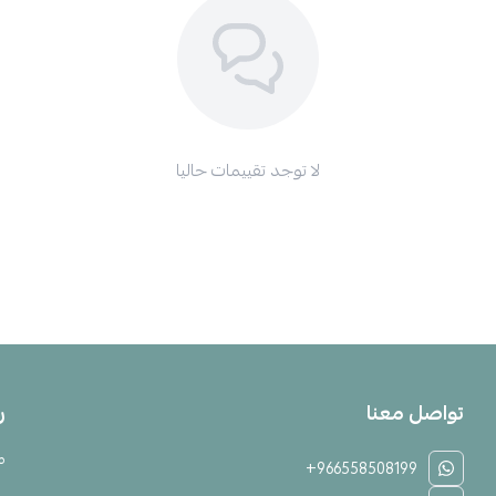
لا توجد تقييمات حاليا
تواصل معنا
ر
م
+966558508199