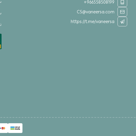
س
+966558508199
CS@vaneersa.com
س
https://t.me/vaneersa
نق