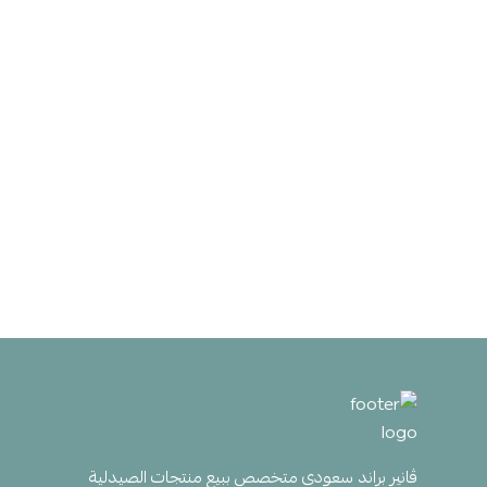
ڤانير براند سعودي متخصص ببيع منتجات الصيدلية