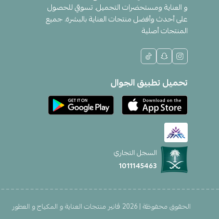
و العناية ومستحضرات التجميل. تسوقي للحصول
على أحدث وأفضل منتجات العناية بالبشرة. جميع
المنتجات أصلية
تحميل تطبيق الجوال
السجل التجاري
1011145463
الحقوق محفوظة | 2026
ڤانير منتجات العناية و المكياج و العطور