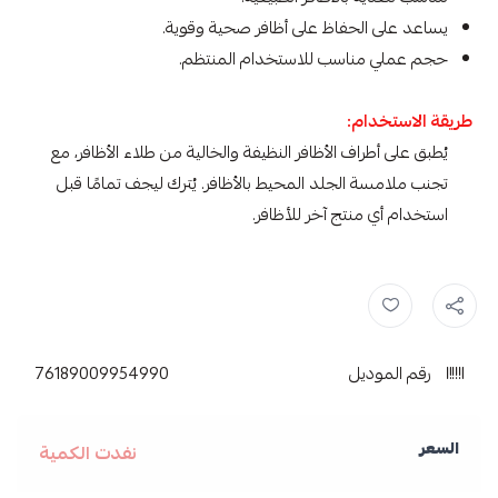
يساعد على الحفاظ على أظافر صحية وقوية.
حجم عملي مناسب للاستخدام المنتظم.
طريقة الاستخدام:
يُطبق على أطراف الأظافر النظيفة والخالية من طلاء الأظافر، مع
تجنب ملامسة الجلد المحيط بالأظافر. يُترك ليجف تمامًا قبل
استخدام أي منتج آخر للأظافر.
مافالا ,
مقوي الاظافر مافالا ,
مقوي الاظافر ,
مساج ,
مقوي الأظافر مافالا
رقم الموديل
76189009954990
السعر
نفدت الكمية