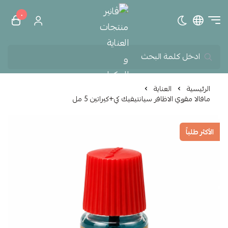
٠
تبديل الوضع الداكن
ڤانير منتجات العناية و الم
الرئيسية
العناية
مافالا مقوي الاظافر سيانتيفيك كي+كيراتين 5 مل
الأكثر طلباً