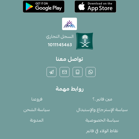
السجل التجاري
1011145463
تواصل معنا
روابط مهمة
مين فانير..؟
فروعنا
سياسة الإسترجاع والإستبدال
سياسة الشحن
سياسة الخصوصية
المدونة
نقاط الولاء في فانير