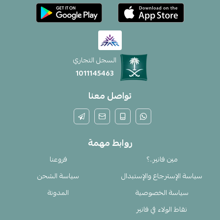
السجل التجاري
1011145463
تواصل معنا
روابط مهمة
مين فانير..؟
فروعنا
سياسة الإسترجاع والإستبدال
سياسة الشحن
سياسة الخصوصية
المدونة
نقاط الولاء في فانير