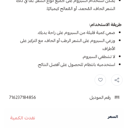
يمكن استخدام السيروم على جميع أنواع الشعر، بما في ذلك
الشعر الجاف، المُجعد، أو المُعالج كيميائيًا.
طريقة الاستخدام:
ضعي كمية قليلة من السيروم على راحة يديك.
وزعي السيروم على الشعر الرطب أو الجاف، مع التركيز على
الأطراف.
لا تشطفي السيروم.
استخدميه بانتظام للحصول على أفضل النتائج.
سيروم جيوفاني ,
جيوفاني ,
سيروم ,
giovanni ,
Giovanni جيوفاني ,
رقم الموديل
716237184856
السعر
نفدت الكمية