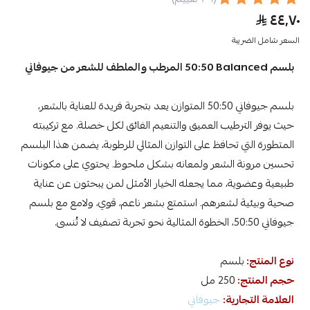
٤٤٫٧٠
السعر شامل الضريبة
بلسم ‎50:50 Balanced المرطب والملطف للشعر من جيوفاني
بلسم جيوفاني 50:50 المتوازن يعد بتجربة فريدة للعناية بالشعر،
حيث يوفر الترطيب العميق والتنعيم الفائق لكل خصلة. مع تركيبته
المتطورة التي تحافظ على التوازن المثالي للرطوبة، يضمن هذا البلسم
تحسين مرونة الشعر ولمعانه بشكل ملحوظ. يحتوي على مكونات
طبيعية وعضوية، مما يجعله الخيار الأمثل لمن يبحثون عن عناية
صحية وبيئية لشعرهم. استمتع بشعر ناعم، قوي، ولامع مع بلسم
جيوفاني 50:50، الخطوة المثالية نحو تجربة تصفيف لا تُنسى.
نوع المنتج:
بلسم
حجم المنتج:
250 مل
العلامة التجارية:
جيوفاني