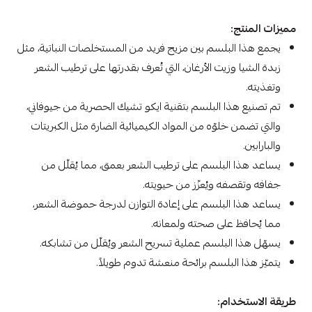
مميزات المنتج:
يجمع هذا البلسم بين مزيج فريد من المستخلصات النباتية، مثل
زبدة الشيا وزيت الأرغان، التي تُعرف بقدرتها على ترطيب الشعر
وتغذيته.
تم تصنيع هذا البلسم بتقنية ايكو تشيك الحصرية من جيوفاني،
والتي تضمن خلوّه من المواد الكيميائية الضارة مثل الكبريتات
والبارابين.
يساعد هذا البلسم على ترطيب الشعر بعمق، مما يُقلّل من
جفافه وتقصفه ويُعزّز من حيويته.
يساعد هذا البلسم على إعادة التوازن لدرجة حموضة الشعر،
مما يُحافظ على صحته ولمعانه.
يسهّل هذا البلسم عملية تسريح الشعر ويُقلّل من تشابكه.
يتميّز هذا البلسم برائحة منعشة تدوم طويلاً.
طريقة الاستخدام: