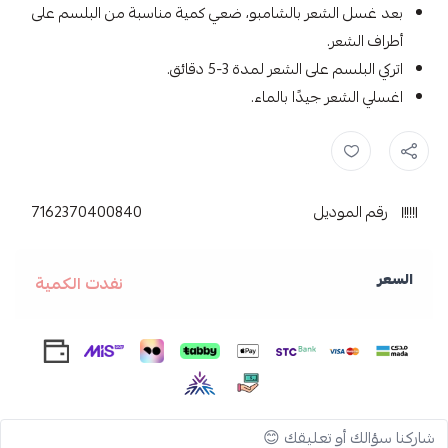
بعد غسل الشعر بالشامبو، ضعي كمية مناسبة من البلسم على
أطراف الشعر.
اتركي البلسم على الشعر لمدة 3-5 دقائق.
اغسلي الشعر جيدًا بالماء.
giovanni منتجات ,
منتجات جيوفاني للشعر الكيرلي ,
بلسم جيوفاني ,
جيوف
رقم الموديل
7162370400840
السعر
نفدت الكمية