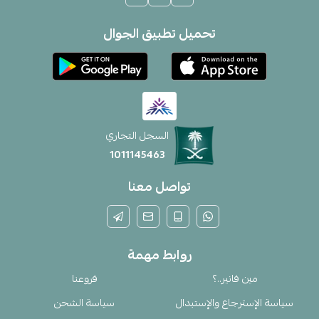
تحميل تطبيق الجوال
السجل التجاري
1011145463
تواصل معنا
روابط مهمة
مين فانير..؟
فروعنا
سياسة الإسترجاع والإستبدال
سياسة الشحن