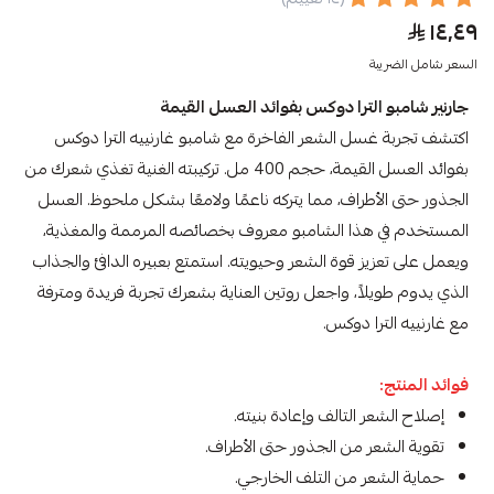
١٤٫٤٩
السعر شامل الضريبة
جارنير شامبو الترا دوكس بفوائد العسل القيمة
اكتشف تجربة غسل الشعر الفاخرة مع شامبو غارنييه الترا دوكس
بفوائد العسل القيمة، حجم 400 مل. تركيبته الغنية تغذي شعرك من
الجذور حتى الأطراف، مما يتركه ناعمًا ولامعًا بشكل ملحوظ. العسل
المستخدم في هذا الشامبو معروف بخصائصه المرممة والمغذية،
ويعمل على تعزيز قوة الشعر وحيويته. استمتع بعبيره الدافئ والجذاب
الذي يدوم طويلاً، واجعل روتين العناية بشعرك تجربة فريدة ومترفة
مع غارنييه الترا دوكس.
فوائد المنتج:
إصلاح الشعر التالف وإعادة بنيته.
تقوية الشعر من الجذور حتى الأطراف.
حماية الشعر من التلف الخارجي.