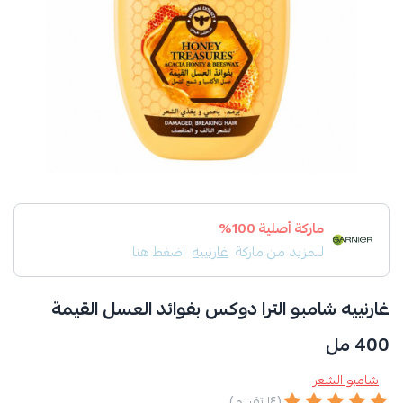
ماركة أصلية 100%
للمزيد من ماركة
غارنييه
اضغط هنا
غارنييه شامبو الترا دوكس بفوائد العسل القيمة
400 مل
شامبو الشعر
(١٤ تقييم)