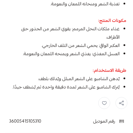
تغذية الشعر ومنحانه اللمعان والنعومة.
مكونات المنتج:
غذاء ملكات النحل المرمم: يقوي الشعر من الجذور حتى
الأطراف.
العكبر الواقي: يحمي الشعر من التلف الخارجي.
العسل المغذي: يغذي الشعر ويمنحه اللمعان والنعومة.
طريقة الاستخدام:
يُدهن الشامبو على الشعر المبلل ويُدلك بلطف.
يُترك الشامبو على الشعر لمدة دقيقة واحدة ثم يُشطف جيدًا.
بلسم العسل الطبيعي ,
غارنييه ,
بلسم غارنييه ,
جارنير ,
رقم الموديل
36005415105310