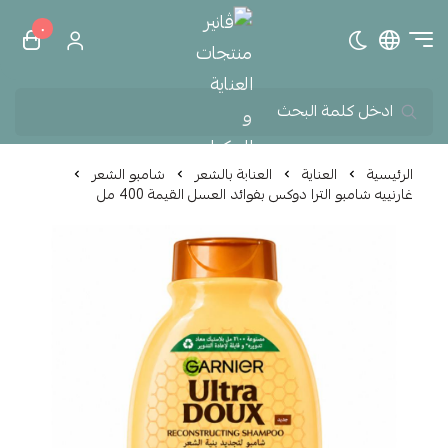
٠
تبديل الوضع الداكن
ڤانير منتجات العناية و الم
الرئيسية
العناية
العناية بالشعر
شامبو الشعر
غارنييه شامبو الترا دوكس بفوائد العسل القيمة 400 مل