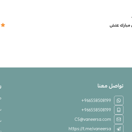
 مبارك عتش
تواصل معنا
ر
م
+966558508199
س
+966558508199
CS@vaneersa.com
س
https://t.me/vaneersa
نق