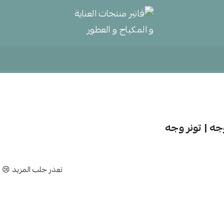
ڤانير منتجات العناية و المكياج و
وجه | تونر وجه
تعذر جلب المزيد 😢