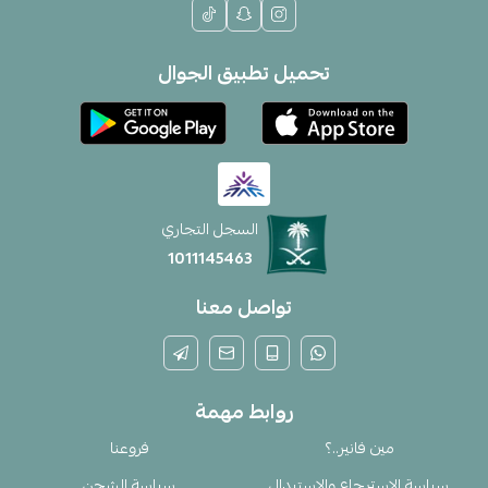
تحميل تطبيق الجوال
السجل التجاري
1011145463
تواصل معنا
روابط مهمة
مين فانير..؟
فروعنا
سياسة الإسترجاع والإستبدال
سياسة الشحن