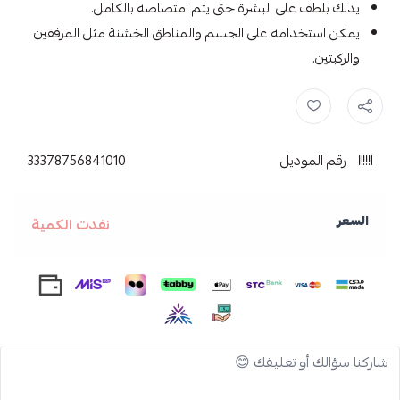
يدلك بلطف على البشرة حتى يتم امتصاصه بالكامل.
يمكن استخدامه على الجسم والمناطق الخشنة مثل المرفقين
والركبتين.
سيرافي ,
سيرافي مرطب ,
كريم سيرافي للبشرة ,
كريم سيرافي مرطب ,
erave ,
رقم الموديل
33378756841010
السعر
نفدت الكمية