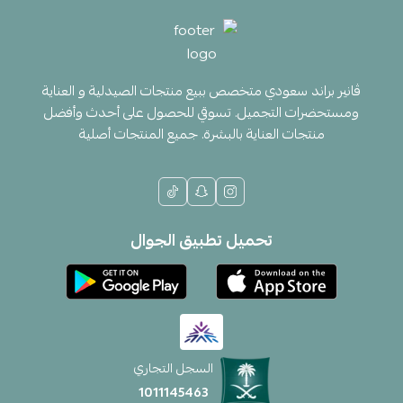
ڤانير براند سعودي متخصص ببيع منتجات الصيدلية و العناية
ومستحضرات التجميل. تسوقي للحصول على أحدث وأفضل
منتجات العناية بالبشرة. جميع المنتجات أصلية
تحميل تطبيق الجوال
السجل التجاري
1011145463