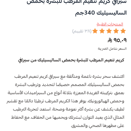
سيرافي كريم تنعيم المرطب للبشرة بحمض
الساليسيليك 340جم
المنتجات الطبية
(٣٨ تقييم)
٩٥٫٠٩
السعر شامل الضريبة
كريم تنعيم المرطب للبشرة بحمض الساليسيليك من سيرافي
اكتشف سحر بشرة ناعمة ومتألقة مع سيرافي كريم تنعيم المرطب
بحمض الساليسيليك، المصمم خصيصًا لتجديد وترطيب البشرة
بعمق. بتركيبته الفريدة المعززة بثلاثة أنواع من السيراميدات الأساسية
وحمض الهيالورونيك، يوفر هذا الكريم المرطب ترطيبًا دائمًا مع تقشير
لطيف يكشف عن بشرة أكثر نعومة وصحة. استعد لتجربة الترطيب
المثالي الذي يعيد التوازن لبشرتك ويحميها من الجفاف، مع الحفاظ
على مظهرها الصحي والمشرق.