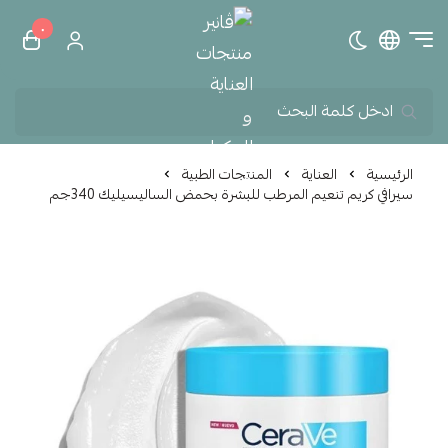
٠
تبديل الوضع الداكن
ڤانير منتجات العناية و الم
الرئيسية
العناية
المنتجات الطبية
سيرافي كريم تنعيم المرطب للبشرة بحمض الساليسيليك 340جم