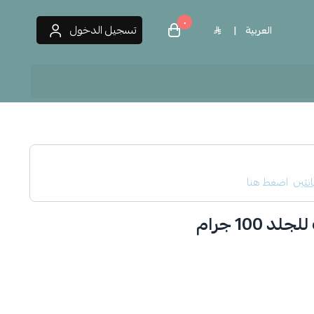
٠
تسجيل الدخول
العربية
|
 العطور
انثين
اضغط هنا
 100 جرام