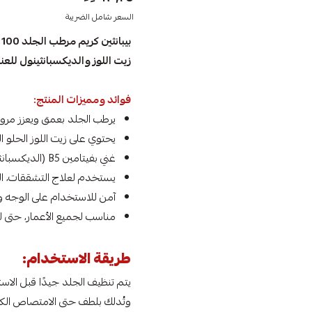
السعر شامل الضريبة
ب
زيت اللوز والديكسبانثينول للعناي
فوائد ومميزات المنتج:
يرطب الجلد بعمق ويعزز مرونت
يحتوي على زيت اللوز الحلو ا
غني بفيتامين B5 (الديكسبانثينول) الذي يدعم تجديد الخلايا ويهدئ التهيجات.
يستخدم لعلاج التشققات، ال
آمن للاستخدام على الوجه 
مناسب لجميع الأعمار، حتى ل
طريقة الاستخدام:
يتم تنظيف الجلد جيدًا قبل الاس
وتُدلك بلطف حتى الامتصاص الك