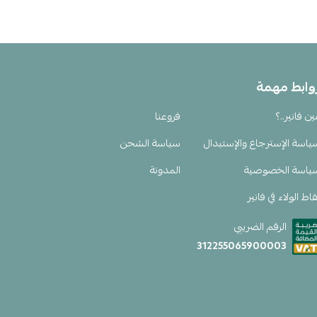
وابط مهمة
ين فانير..؟
فروعنا
ياسة الإسترجاع والإستبدال
سياسة الشحن
ياسة الخصوصية
المدونة
اط الولاء في فانير
الرقم الضريبي
312255065900003