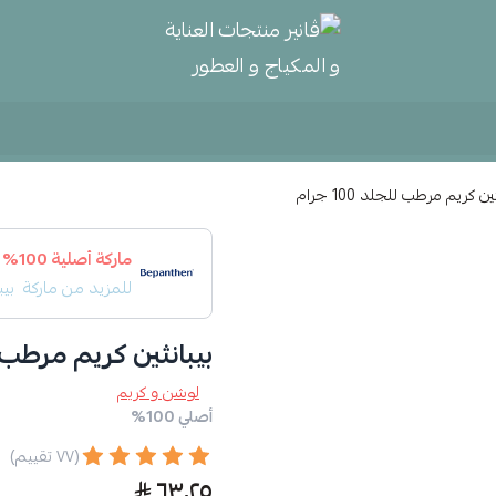
ڤانير منتجات العناية و المكياج و
ين كريم مرطب للجلد 100 جرام
ماركة أصلية 100%
للمزيد من ماركة
بيب
بيبانثين كريم مرطب للجلد
لوشن و كريم
أصلي 100%
(٧٧ تقييم)
٦٣٫٢٥