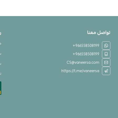
تواصل معنا
ر
م
+966558508199
س
+966558508199
CS@vaneersa.com
س
https://t.me/vaneersa
نق