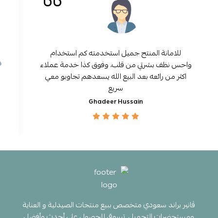
للامانة المنتج جميل استخدمته كم استخدام
واحس نظف بشرتي من قلب، وفوق كذا خدمة عملاء
اكثر من رائعه بعد البيع الله يسعدهم تجاوبو معي
سريع
Ghadeer Hussain
ڤانير براند سعودي متخصص ببيع منتجات الصيدلية و العناية
ومستحضرات التجميل. تسوقي للحصول على أحدث وأفضل