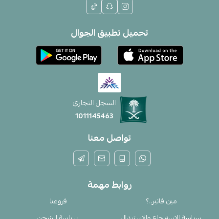
تحميل تطبيق الجوال
السجل التجاري
1011145463
تواصل معنا
روابط مهمة
مين فانير..؟
فروعنا
سياسة الإسترجاع والإستبدال
سياسة الشحن