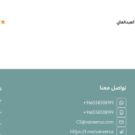
العبدالعالي
تواصل معنا
ر
م
+966558508199
س
+966558508199
CS@vaneersa.com
س
https://t.me/vaneersa
نق