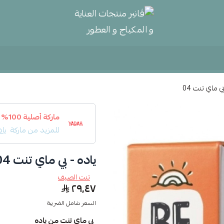
ڤانير منتجات العناية و المكياج و
ي ماي تنت 04
ماركة أصلية 100%
للمزيد من ماركة
ياد
ياده - بي ماي تنت 04
تنت الصيف
٢٩٫٤٧
السعر شامل الضريبة
بي ماي تنت من ياده