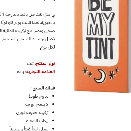
بالحيوية. هذا التنت يوفر لكِ لون
صحي ونضر. مع تركيبته المائية ا
يكمل جمالك الطبيعي. استمتعي بت
لكل يوم.
نوع المنتج:
تنت
العلامة التجارية
:
ياده
فوائد المنتج:
يدوم طويلاً
لا يلطخ الوجه
تركيبة خفيفة الوزن
يرطب الشفاه
يعطي لوناً غنيّاً وطبيعيّاً