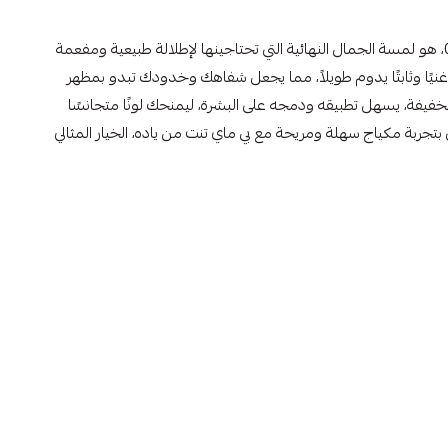
بي ماي تنت من ياده، بالدرجة 04، هو لمسة الجمال النهائية التي تحتاجينها لإطلالة طبيعية ومفعمة
ًا غنيًا وثابتًا يدوم طويلاً، مما يجعل شفاهك وخدودك تبدو بمظهر
لخفيفة، يسهل تطبيقه ودمجه على البشرة، ليمنحك لونًا متجانسًا
جربة مكياج سهلة ومريحة مع بي ماي تنت من ياده، الخيار المثالي