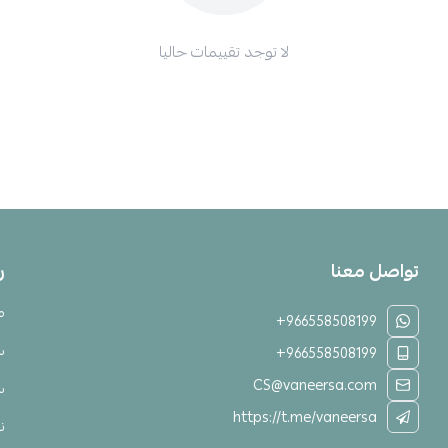
لا توجد تقييمات حاليا
تواصل معنا
ر
م
+966558508199
س
+966558508199
CS@vaneersa.com
س
https://t.me/vaneersa
نق