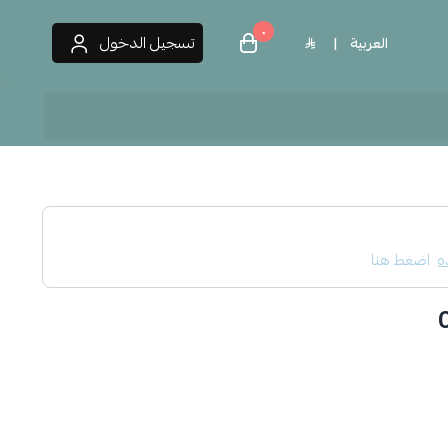
٠
تسجيل الدخول
العربية
|
 العطور
ه
اضغط هنا