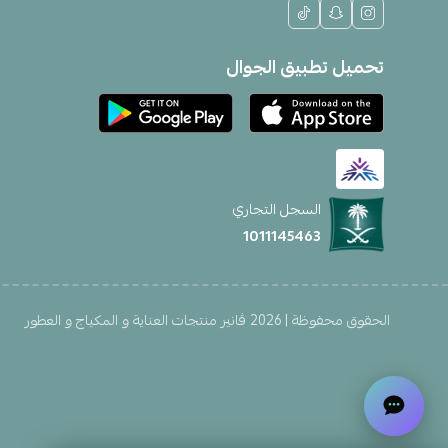
تحميل تطبيق الجوال
السجل التجاري
1011145463
الحقوق محفوظة | 2026
ڤانير منتجات العناية و المكياج و العطور