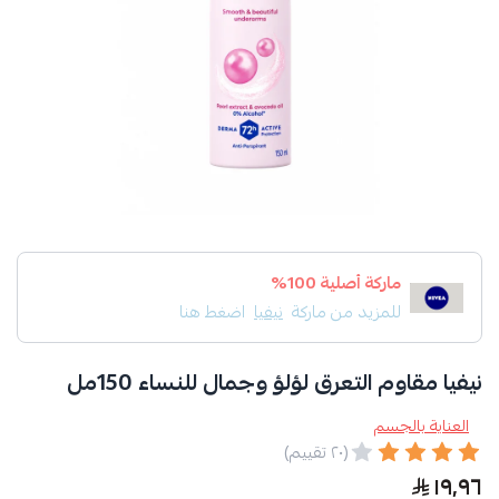
ماركة أصلية 100%
للمزيد من ماركة
نيفيا
اضغط هنا
نيفيا مقاوم التعرق لؤلؤ وجمال للنساء 150مل
العناية بالجسم
(٢٠ تقييم)
١٩٫٩٦