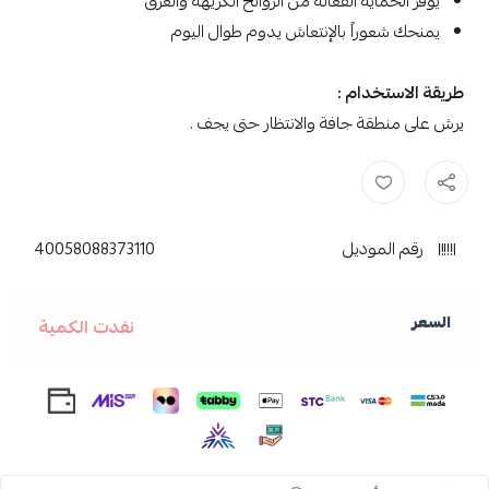
يوفر الحماية الفعالة من الروائح الكريهة والعرق
يمنحك شعوراً بالإنتعاش يدوم طوال اليوم
طريقة الاستخدام :
يرش على منطقة جافة والانتظار حتى يجف .
نيفيا ,
مزيل عرق ,
رقم الموديل
40058088373110
السعر
نفدت الكمية