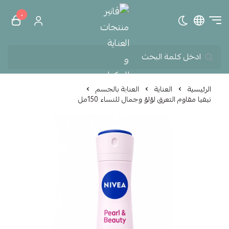
٠
تبديل الوضع الداكن
ڤانير منتجات العناية و الم
الرئيسية
العناية
العناية بالجسم
نيفيا مقاوم التعرق لؤلؤ وجمال للنساء 150مل