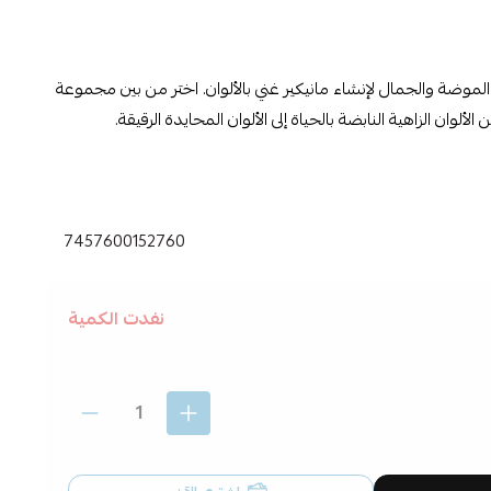
لاء الأظافر BOLVER بين الموضة والجمال لإنشاء مانيكير غني بالألوان. اختر من بين مجموعة
لوان الزاهية النابضة بالحياة إلى الألوان المحايدة الرقيقة.
مناكير أحمر بولفير ,
7457600152760
نفدت الكمية