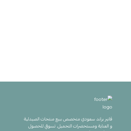
ڤانير براند سعودي متخصص ببيع منتجات الصيدلية
و العناية ومستحضرات التجميل. تسوقي للحصول