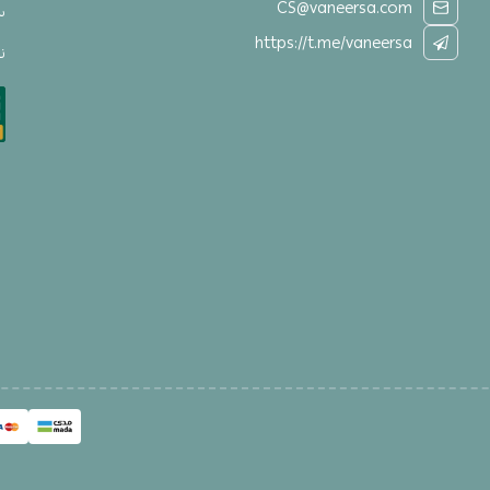
CS@vaneersa.com
س
https://t.me/vaneersa
نق