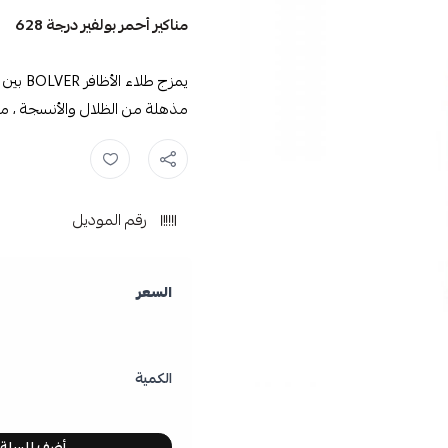
مناكير أحمر بولفير درجة 628
يمزج ط
مذهلة من الظلال والأنسجة ، من الأ
بلوفير ,
بولفير ,
مناكير بولفير ,
رقم الموديل
السعر
الكمية
أضف للسلة