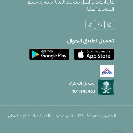
على أحدث وأفضل منتجات العناية بالبشرة. جميع
المنتجات أصلية
تحميل تطبيق الجوال
السجل التجاري
1011145463
الحقوق محفوظة | 2026
ڤانير منتجات العناية و المكياج و العطور