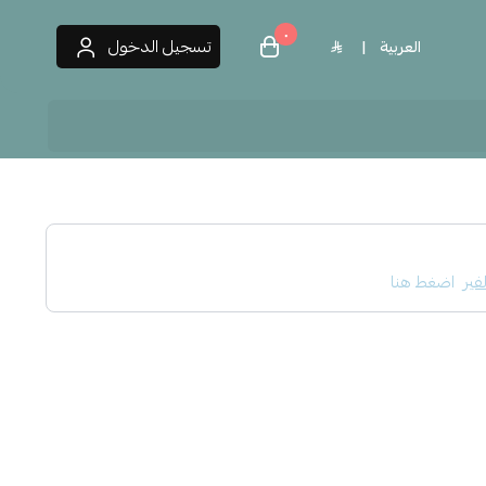
٠
تسجيل الدخول
العربية
|
 العطور
فير
اضغط هنا