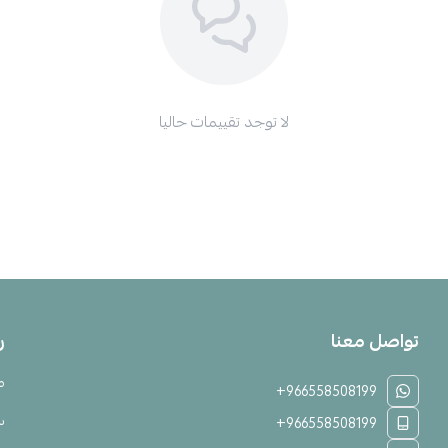
لا توجد تقييمات حاليا
تواصل معنا
ر
م
+966558508199
س
+966558508199