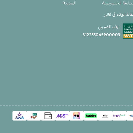
ياسة الخصوصية
المدونة
اط الولاء في فانير
الرقم الضريبي
312255065900003