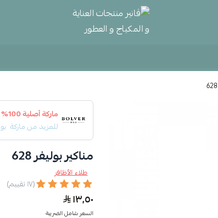
ڤانير منتجات العناية و المكياج و
ماركة أصلية 100%
للمزيد من ماركة
بول
مناكير بوليفر 628
طلاء الأظافر
(١٧ تقييم)
١٣٫٥٠
السعر شامل الضريبة