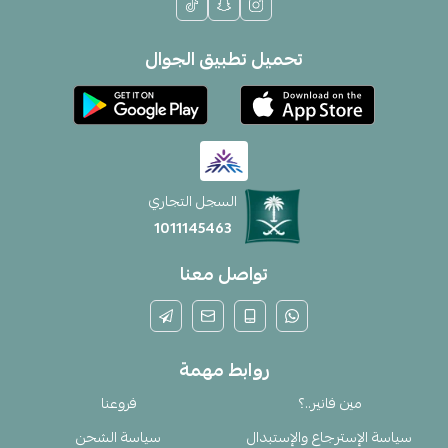
تحميل تطبيق الجوال
السجل التجاري
1011145463
تواصل معنا
روابط مهمة
مين فانير..؟
فروعنا
سياسة الإسترجاع والإستبدال
سياسة الشحن