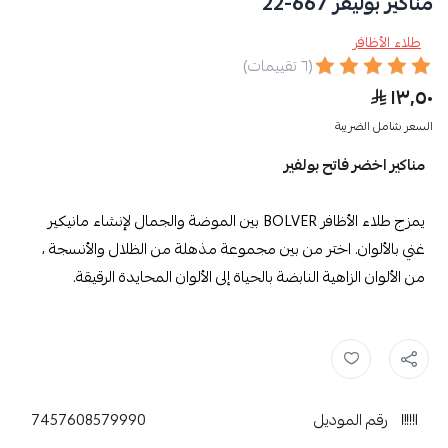
مناكير بوليفر 667-22
طلاء الأظافر
(٦ تقييمات)
١٣٫٥٠
السعر شامل الضريبة
مناكير اخضر فاتح بولفير
يمزج طلاء الأظافر BOLVER بين الموضة والجمال لإنشاء مانيكير
غني بالألوان. اختر من بين مجموعة مذهلة من الظلال والأنسجة ،
من الألوان الزاهية النابضة بالحياة إلى الألوان المحايدة الرقيقة.
مناكير اخضر فاتح ,
طلاء الاظافر ,
طلاء اظافر بولفير ,
BOLVER ,
مناكير بول
رقم الموديل
7457608579990