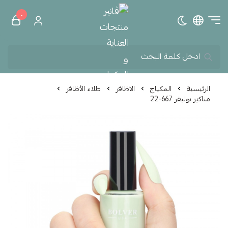
٠
تبديل الوضع الداكن
ڤانير منتجات العناية و الم
الرئيسية
المكياج
الاظافر
طلاء الأظافر
مناكير بوليفر 667-22