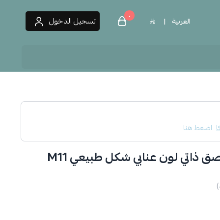
٠
تسجيل الدخول
العربية
|
 العطور
ا
اضغط هنا
ق ذاتي لون عنابي شكل طبيعي M11
)