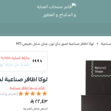
ڤانير منتجات العناية و المكياج و
 صناعية
لوكا اظافر صناعية لصق ذاتي لون عنابي شكل طبيعي M11
ماركة أصلية 100%
للمزيد من ماركة
لوك
لوكا اظافر صناعية لص
الاكثر مبيعا اظافر صناعية
(تقييم واحد
٢٢٫٤٣
السعر شامل الضريبة