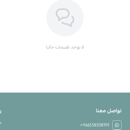
لا توجد تقييمات حاليا
تواصل معنا
ر
م
+966558508199