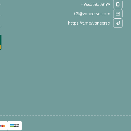
س
+966558508199
CS@vaneersa.com
س
https://t.me/vaneersa
نق