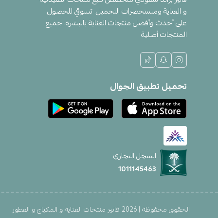
و العناية ومستحضرات التجميل. تسوقي للحصول
على أحدث وأفضل منتجات العناية بالبشرة. جميع
المنتجات أصلية
تحميل تطبيق الجوال
السجل التجاري
1011145463
الحقوق محفوظة | 2026
ڤانير منتجات العناية و المكياج و العطور