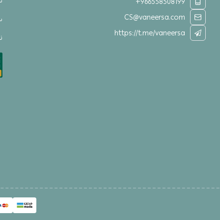
س
+966558508199
CS@vaneersa.com
س
https://t.me/vaneersa
نق