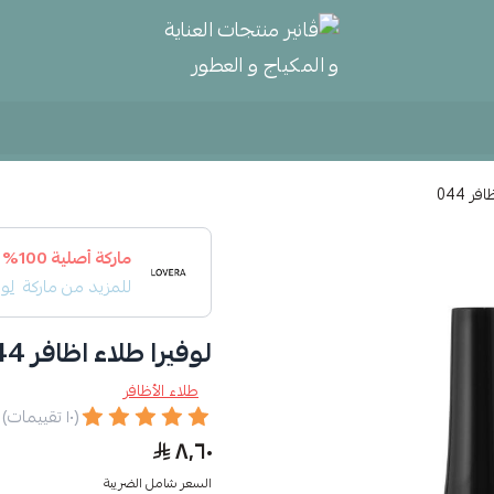
ڤانير منتجات العناية و المكياج و
ر 044
ماركة أصلية 100%
للمزيد من ماركة
لوف
لوفيرا طلاء اظافر 044
طلاء الأظافر
(١٠ تقييمات)
٨٫٦٠
السعر شامل الضريبة