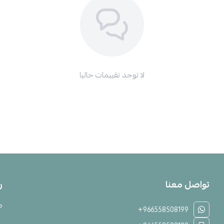
لا توجد تقييمات حاليا
تواصل معنا
ر
م
+966558508199