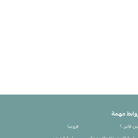
وابط مهمة
ين فانير..؟
فروعنا