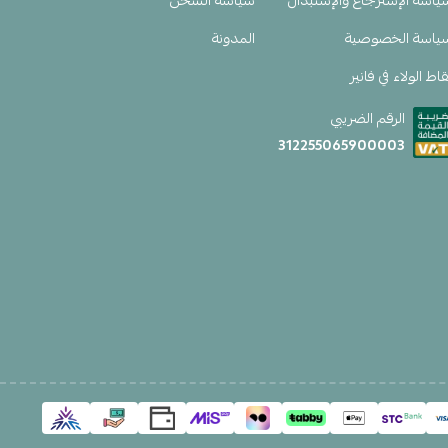
ياسة الإسترجاع والإستبدال
سياسة الشحن
ياسة الخصوصية
المدونة
اط الولاء في فانير
الرقم الضريبي
312255065900003