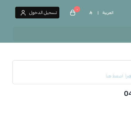
٠
تسجيل الدخول
العربية
|
 العطور
يرا
اضغط هنا