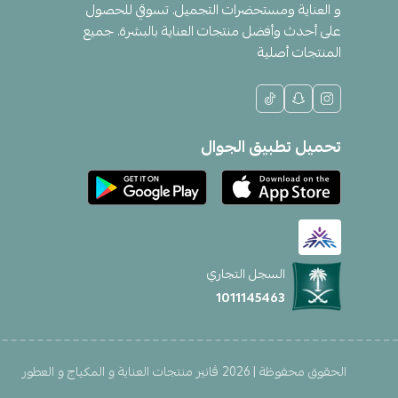
و العناية ومستحضرات التجميل. تسوقي للحصول
على أحدث وأفضل منتجات العناية بالبشرة. جميع
المنتجات أصلية
تحميل تطبيق الجوال
السجل التجاري
1011145463
الحقوق محفوظة | 2026
ڤانير منتجات العناية و المكياج و العطور