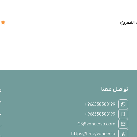
 النصيري
تواصل معنا
ر
م
+966558508199
س
+966558508199
CS@vaneersa.com
س
https://t.me/vaneersa
نق