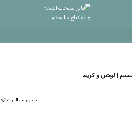
ڤانير منتجات العناية و المكياج و
لجسم | لوشن و كريم
تعذر جلب المزيد 😢