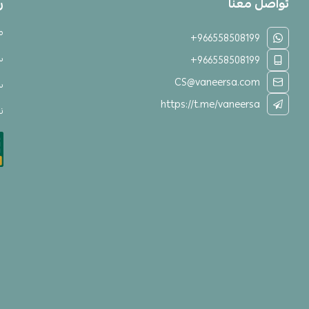
تواصل معنا
ر
م
+966558508199
س
+966558508199
CS@vaneersa.com
س
https://t.me/vaneersa
نق