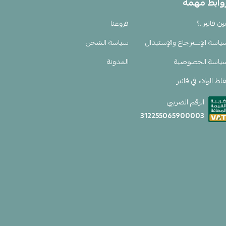
وابط مهمة
ين فانير..؟
فروعنا
ياسة الإسترجاع والإستبدال
سياسة الشحن
ياسة الخصوصية
المدونة
اط الولاء في فانير
الرقم الضريبي
312255065900003