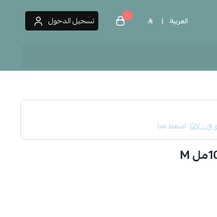
٠
تسجيل الدخول
العربية
|
 العطور
 في - QV
اضغط هنا