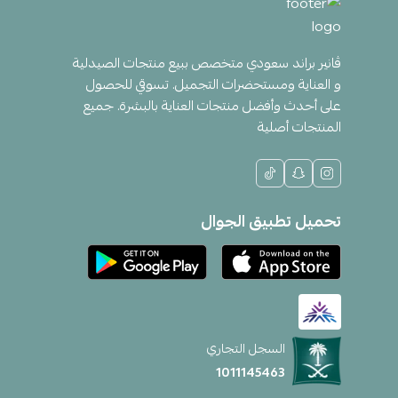
ڤانير براند سعودي متخصص ببيع منتجات الصيدلية
و العناية ومستحضرات التجميل. تسوقي للحصول
على أحدث وأفضل منتجات العناية بالبشرة. جميع
المنتجات أصلية
تحميل تطبيق الجوال
السجل التجاري
1011145463