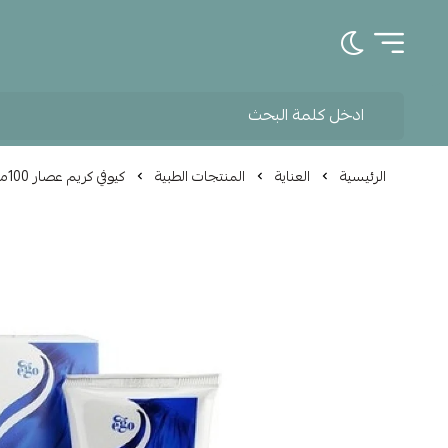
تبديل الوضع الداكن
الرئيسية
العناية
المنتجات الطبية
كيوفي كريم عصار 100مل M