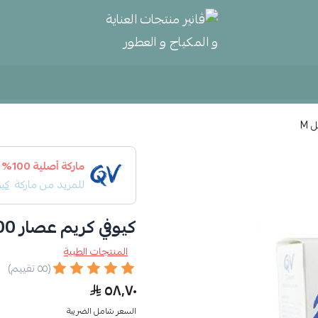
ڤانير منتجات العناية و المكياج و
ماركة أصلية 100%
للمزيد من ماركة
كيو
كيوفي كريم عصار 100مل M
المنتجات الطبية
(٥٥ تقييم)
٥٨٫٧٠
السعر شامل الضريبة