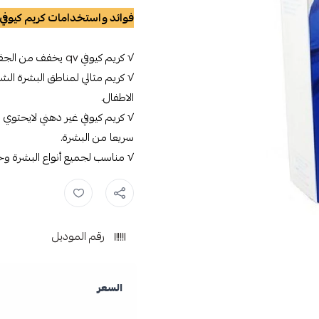
فوائد واستخدامات كريم كيوفي:
√ كريم كيوفي
qv
يخفف من الجفاف
√ كريم مثالي لمناطق البشرة الش
الاطفال.
√ كريم كيوفي غير دهني لايحتوي 
سريعا من البشرة.
√ مناسب لجميع أنواع البشرة وح
كيو في ,
كريم كيو في ,
QV ,
رقم الموديل
السعر