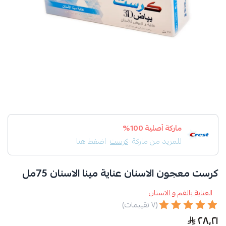
ماركة أصلية 100%
للمزيد من ماركة
كرست
اضغط هنا
كرست معجون الاسنان عناية مينا الاسنان 75مل
العناية بالفم و الاسنان
(٧ تقييمات)
٢٨٫٢١