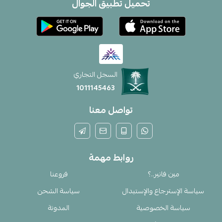
تحميل تطبيق الجوال
السجل التجاري
1011145463
تواصل معنا
روابط مهمة
مين فانير..؟
فروعنا
سياسة الإسترجاع والإستبدال
سياسة الشحن
سياسة الخصوصية
المدونة