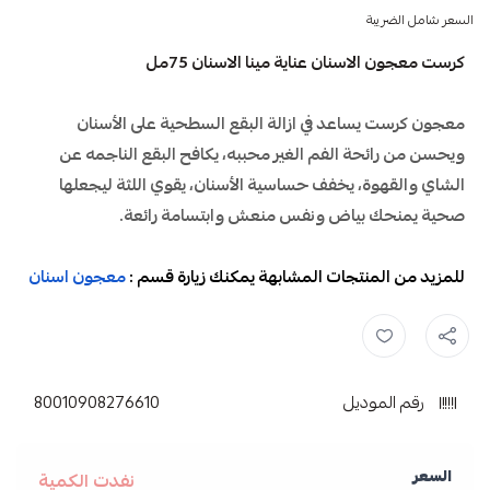
السعر شامل الضريبة
كرست معجون الاسنان عناية مينا الاسنان 75مل
معجون
كرست
يساعد في ازالة البقع السطحية على الأسنان
ويحسن من رائحة الفم الغير محببه، يكافح البقع الناجمه عن
الشاي والقهوة، يخفف حساسية الأسنان، يقوي اللثة ليجعلها
صحية يمنحك بياض ونفس منعش وابتسامة رائعة.
للمزيد من المنتجات المشابهة يمكنك زيارة قسم :
معجون اسنان
العناية بالفم ,
معجون اسنان ,
معجون كرست ,
كرست معجون ,
رقم الموديل
80010908276610
السعر
نفدت الكمية