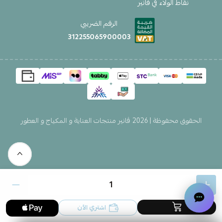
نقاط الولاء في فانير
الرقم الضريبي
312255065900003
الحقوق محفوظة | 2026
ڤانير منتجات العناية و المكياج و العطور
اشتري الآن