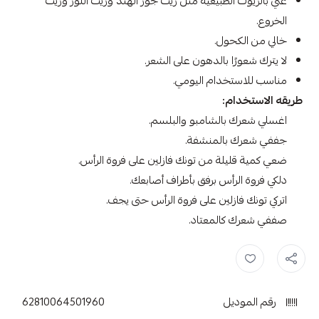
غني بالزيوت الطبيعية مثل زيت جوز الهند وزيت اللوز وزيت
الخروع.
خالي من الكحول.
لا يترك شعورًا بالدهون على الشعر.
مناسب للاستخدام اليومي.
طريقه الاستخدام:
اغسلي شعرك بالشامبو والبلسم.
جففي شعرك بالمنشفة.
ضعي كمية قليلة من تونك فازلين على فروة الرأس.
دلكي فروة الرأس برفق بأطراف أصابعك.
اتركي تونك فازلين على فروة الرأس حتى يجف.
صففي شعرك كالمعتاد.
فازلين تونك ,
فازلين للشعر ,
فازلين ,
كريم الشعر ,
منشط الشعر ,
رقم الموديل
62810064501960