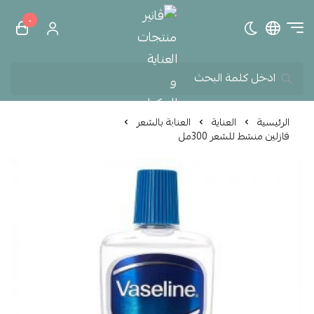
٠
تبديل الوضع الداكن
ڤانير منتجات العناية و الم
الرئيسية
العناية
العناية بالشعر
فازلين منشط للشعر 300مل