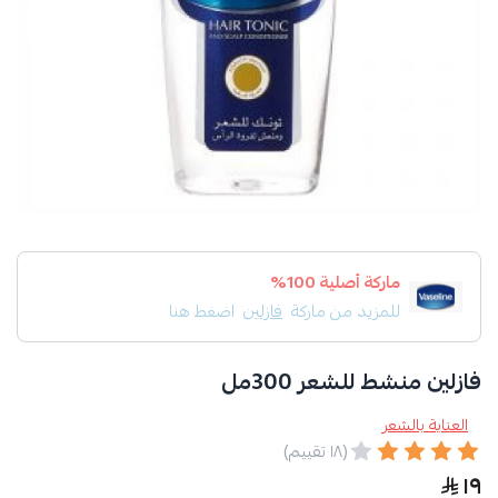
ماركة أصلية 100%
للمزيد من ماركة
فازلين
اضغط هنا
فازلين منشط للشعر 300مل
العناية بالشعر
(١٨ تقييم)
١٩