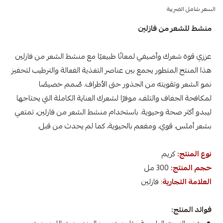
السعر شامل الضريبة
منشط للشعر من فازلين
عززي قوة شعرك وأضيفي لمعانًا طبيعيًا مع منشط الشعر من فازلين
هذا المنتج المتطور يجمع بين عناصر التغذية الفعالة والترطيب لتحفيز
نمو الشعر وتقويته من الجذور حتى الأطراف. صُمم خصيصًا
لمكافحة الجفاف والتلف، موفرًا لشعرك العناية الكاملة التي يحتاجها
ليبدو أكثر صحة وحيوية. باستخدام منشط الشعر من فازلين، تمتعي
بشعر أملس، قوي، ومفعم بالحيوية، كما لم يحدث من قبل.
نوع المنتج:
كريم
حجم المنتج:
300 مل
العلامة التجارية
:
فازلين
فوائد المنتج: