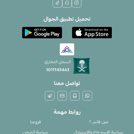
تحميل تطبيق الجوال
السجل التجاري
1011145463
تواصل معنا
روابط مهمة
مين فانير..؟
فروعنا
سياسة الإسترجاع والإستبدال
سياسة الشحن