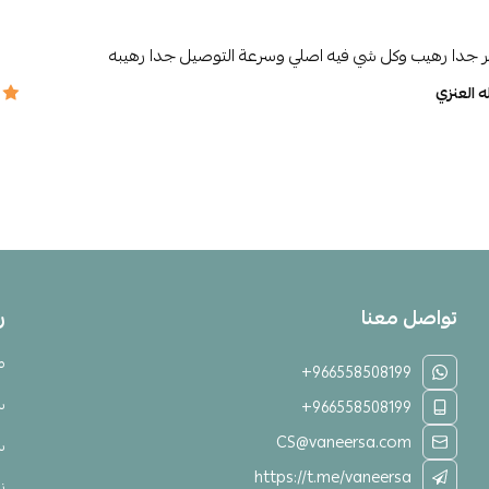
ر جدا رهيب وكل شي فيه اصلي وسرعة التوصيل جدا رهيبه
ه العنزي
تواصل معنا
ر
م
+966558508199
س
+966558508199
CS@vaneersa.com
س
https://t.me/vaneersa
نق