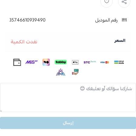
رقم الموديل
35746610939490
السعر
نفدت الكمية
إرسال