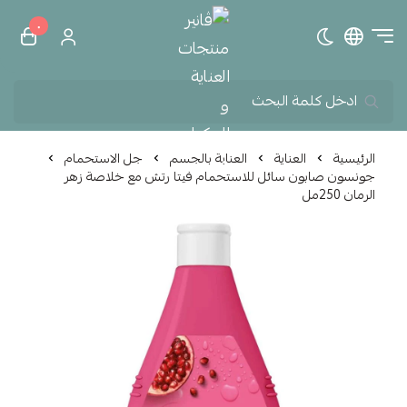
٠
تبديل الوضع الداكن
ڤانير منتجات العناية و الم
الرئيسية
العناية
العناية بالجسم
جل الاستحمام
جونسون صابون سائل للاستحمام فيتا رتش مع خلاصة زهر
الرمان 250مل