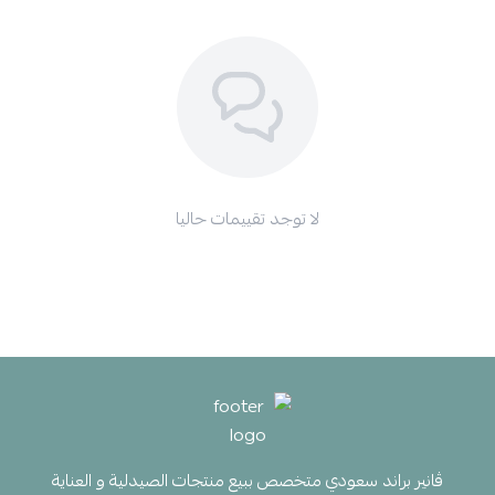
لا توجد تقييمات حاليا
ڤانير براند سعودي متخصص ببيع منتجات الصيدلية و العناية