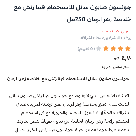
جونسون صابون سائل للاستحمام فيتا رتش مع
خلاصة زهر الرمان 250مل
جل الاستحمام
يرطب البشرة ويمنحك اشراقة
(٥١ تقييم)
١٤٫٧٠
السعر شامل الضريبة
جونسون صابون سائل للاستحمام فيتا رتش مع خلاصة زهر الرمان
اكتشف الانتعاش الذي لا يقاوم مع جونسون فيتا رتش صابون سائل
للاستحمام، مُعزز بخلاصة زهر الرمان الغني تركيبته الفريدة تغذي
بشرتك، مانحةً إياك شعورًا بالتجدد والحيوية مع كل استحمام.
استمتع برائحة زهر الرمان الخلابة التي تدوم طويلاً، لتبقى بشرتك
ناعمة، مرطبة ومفعمة بالحياة. جونسون فيتا رتش، الخيار المثالي