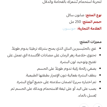
لتجربة استحمام تُشعرك بالفخامة والدلال.
نوع المنتج:
صابون سائل
حجم المنتج:
250 مل
العلامة التجارية:
جونسون
مميزات المنتج:
غني بالجليسيرين النباتي الذي يمنح بشرتك ترطيبًا يدوم طويلاً.
تحتوي خلاصة زهر الرمان على مضادات الأكسدة التي تعمل على
تفتيح وتوحيد لون البشرة.
يضفي رائحة زكية تدوم طويلاً على الجسم.
ينظف البشرة بفعالية دون الإضرار بطبقتها الطبيعية.
تم اختباره سريريًا لضمان سلامته على جميع أنواع البشرة.
يصب على اليد أو على ليفة الاستحمام ويدلك على الجسم ثم
يُغسل بالماء.
جونسون صابون جسم ,
جونسون صابون سائل للاستحمام ,
جونسون ,