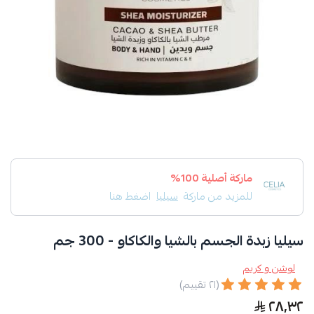
ماركة أصلية 100%
للمزيد من ماركة
سيليا
اضغط هنا
سيليا زبدة الجسم بالشيا والكاكاو - 300 جم
لوشن و كريم
(٢١ تقييم)
٢٨٫٣٢