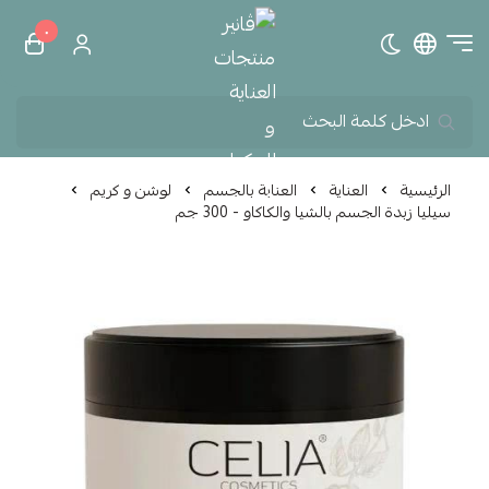
٠
تبديل الوضع الداكن
ڤانير منتجات العناية و الم
الرئيسية
العناية
العناية بالجسم
لوشن و كريم
سيليا زبدة الجسم بالشيا والكاكاو - 300 جم