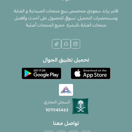
ڤانير براند سعودي متخصص ببيع منتجات الصيدلية و العناية
ومستحضرات التجميل. تسوقي للحصول على أحدث وأفضل
منتجات العناية بالبشرة. جميع المنتجات أصلية
تحميل تطبيق الجوال
السجل التجاري
1011145463
تواصل معنا