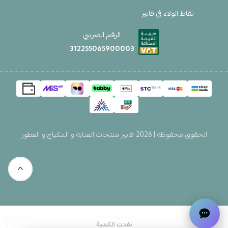
نقاط الولاء في فانير
الرقم الضريبي
312255065900003
الحقوق محفوظة | 2026
ڤانير منتجات العناية و المكياج و العطور
نفدت الكمية