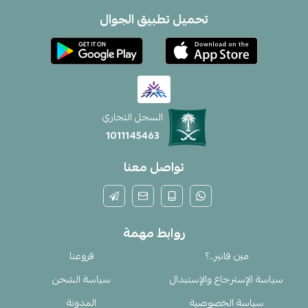
تحميل تطبيق الجوال
السجل التجاري
1011145463
تواصل معنا
روابط مهمة
مين فانير..؟
فروعنا
سياسة الإسترجاع والإستبدال
سياسة الشحن
سياسة الخصوصية
المدونة