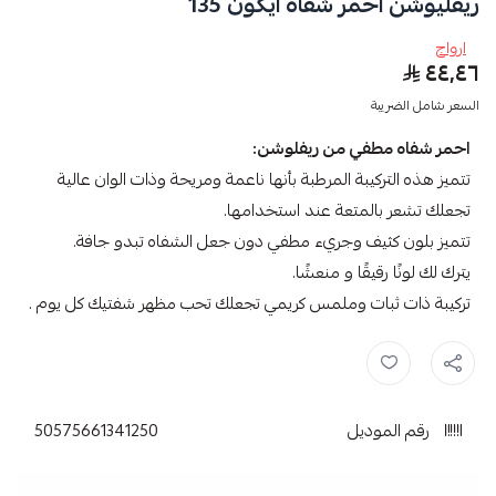
ريفليوشن احمر شفاه ايكون 135
ارواج
٤٤٫٤٦
السعر شامل الضريبة
احمر شفاه مطفي من ريفلوشن:
تتميز هذه التركيبة المرطبة بأنها ناعمة ومريحة وذات الوان عالية
تجعلك تشعر بالمتعة عند استخدامها.
تتميز بلون كثيف وجريء مطفي دون جعل الشفاه تبدو جافة.
يترك لك لونًا رقيقًا و منعشًا.
تركيبة ذات ثبات وملمس كريمي تجعلك تحب مظهر شفتيك كل يوم .
احمر شفاه ,
ريفلوشن ,
رقم الموديل
50575661341250